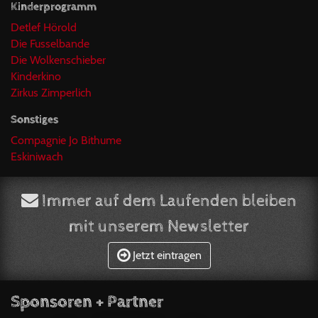
Kinderprogramm
Detlef Hörold
Die Fusselbande
Die Wolkenschieber
Kinderkino
Zirkus Zimperlich
Sonstiges
Compagnie Jo Bithume
Eskiniwach
Immer auf dem Laufenden bleiben
mit unserem Newsletter
Jetzt eintragen
Sponsoren + Partner