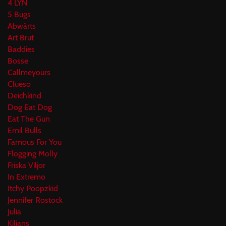
4 LYN
5 Bugs
Abwärts
Art Brut
Baddies
Bosse
Callmeyours
Clueso
Deichkind
Dog Eat Dog
Eat The Gun
Emil Bulls
Famous For You
Flogging Molly
Friska Viljor
In Extremo
Itchy Poopzkid
Jennifer Rostock
Julia
Kilians