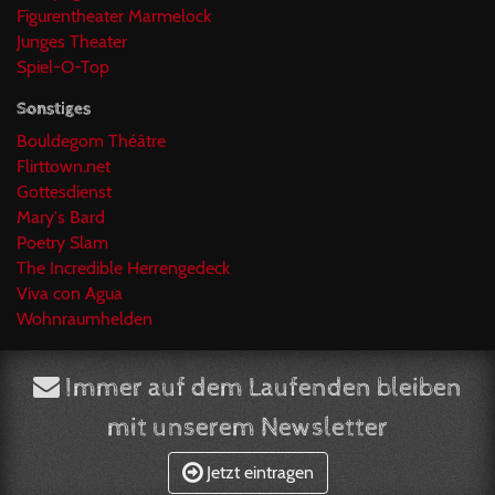
Figurentheater Marmelock
Junges Theater
Spiel-O-Top
Sonstiges
Bouldegom Théâtre
Flirttown.net
Gottesdienst
Mary's Bard
Poetry Slam
The Incredible Herrengedeck
Viva con Agua
Wohnraumhelden
Immer auf dem Laufenden bleiben
mit unserem Newsletter
Jetzt eintragen