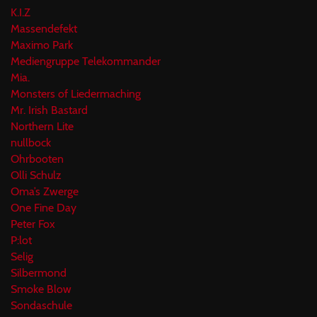
K.I.Z
Massendefekt
Maximo Park
Mediengruppe Telekommander
Mia.
Monsters of Liedermaching
Mr. Irish Bastard
Northern Lite
nullbock
Ohrbooten
Olli Schulz
Oma’s Zwerge
One Fine Day
Peter Fox
P:lot
Selig
Silbermond
Smoke Blow
Sondaschule