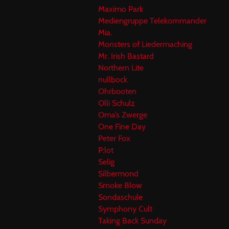
Maximo Park
Mediengruppe Telekommander
Mia.
Monsters of Liedermaching
Mr. Irish Bastard
Northern Lite
nullbock
Ohrbooten
Olli Schulz
Oma’s Zwerge
One Fine Day
Peter Fox
P:lot
Selig
Silbermond
Smoke Blow
Sondaschule
Symphony Cult
Taking Back Sunday