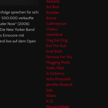
Abwärts
Art Brut
folge sprechen für sich:
Baddies
er 500.000 verkaufte
Bosse
Callmeyours
ouder Now“ (2006)
Clueso
. Die New Yorker Band
Deichkind
es Emocore mit
Dog Eat Dog
und live auf dem Open
Eat The Gun
Emil Bulls
Famous For You
Flogging Molly
Friska Viljor
In Extremo
Itchy Poopzkid
Jennifer Rostock
Julia
Kilians
K.I.Z
Massendefekt