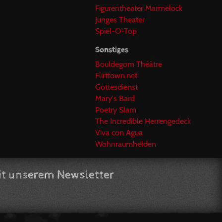
Figurentheater Marmelock
Junges Theater
Spiel-O-Top
Sonstiges
Bouldegom Théâtre
Flirttown.net
Gottesdienst
Mary's Bard
Poetry Slam
The Incredible Herrengedeck
Viva con Agua
Wohnraumhelden
t unserem Newsletter