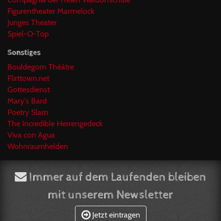
Figurentheater Marmelock
Junges Theater
Spiel-O-Top
Sonstiges
Bouldegom Théâtre
Flirttown.net
Gottesdienst
Mary's Bard
Poetry Slam
The Incredible Herrengedeck
Viva con Agua
Wohnraumhelden
Immer auf dem Laufenden bleiben
mit unserem Newsletter
Jetzt eintragen