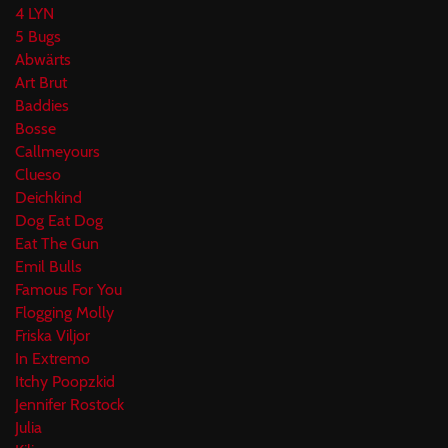
4 LYN
5 Bugs
Abwärts
Art Brut
Baddies
Bosse
Callmeyours
Clueso
Deichkind
Dog Eat Dog
Eat The Gun
Emil Bulls
Famous For You
Flogging Molly
Friska Viljor
In Extremo
Itchy Poopzkid
Jennifer Rostock
Julia