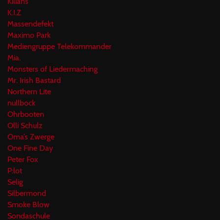
Kilians
K.I.Z
Massendefekt
Maximo Park
Mediengruppe Telekommander
Mia.
Monsters of Liedermaching
Mr. Irish Bastard
Northern Lite
nullbock
Ohrbooten
Olli Schulz
Oma’s Zwerge
One Fine Day
Peter Fox
P:lot
Selig
Silbermond
Smoke Blow
Sondaschule