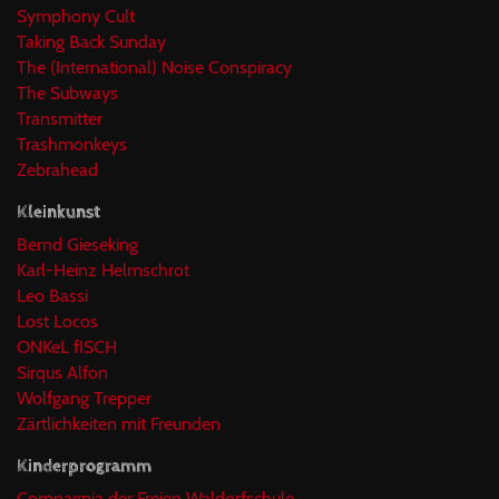
Symphony Cult
Taking Back Sunday
The (International) Noise Conspiracy
The Subways
Transmitter
Trashmonkeys
Zebrahead
Kleinkunst
Bernd Gieseking
Karl-Heinz Helmschrot
Leo Bassi
Lost Locos
ONKeL fISCH
Sirqus Alfon
Wolfgang Trepper
Zärtlichkeiten mit Freunden
Kinderprogramm
Compagnia der Freien Waldorfschule