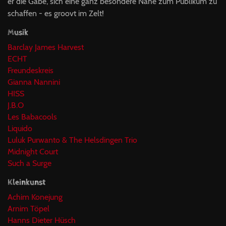
er die Gabe, sich eine ganz besondere Nähe zum Publikum zu
schaffen - es groovt im Zelt!
Musik
Barclay James Harvest
ECHT
Freundeskreis
Gianna Nannini
HISS
J.B.O
Les Babacools
Liquido
Luluk Purwanto & The Helsdingen Trio
Midnight Court
Such a Surge
Kleinkunst
Achim Konejung
Arnim Töpel
Hanns Dieter Hüsch