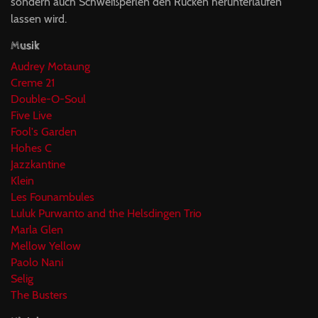
sondern auch Schweißperlen den Rücken herunterlaufen
lassen wird.
Musik
Audrey Motaung
Creme 21
Double-O-Soul
Five Live
Fool's Garden
Hohes C
Jazzkantine
Klein
Les Founambules
Luluk Purwanto and the Helsdingen Trio
Marla Glen
Mellow Yellow
Paolo Nani
Selig
The Busters