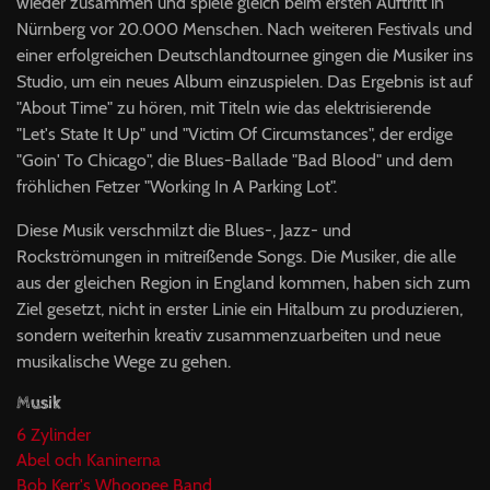
wieder zusammen und spiele gleich beim ersten Auftritt in
Nürnberg vor 20.000 Menschen. Nach weiteren Festivals und
einer erfolgreichen Deutschlandtournee gingen die Musiker ins
Studio, um ein neues Album einzuspielen. Das Ergebnis ist auf
"About Time" zu hören, mit Titeln wie das elektrisierende
"Let's State It Up" und "Victim Of Circumstances", der erdige
"Goin' To Chicago", die Blues-Ballade "Bad Blood" und dem
fröhlichen Fetzer "Working In A Parking Lot".
Diese Musik verschmilzt die Blues-, Jazz- und
Rockströmungen in mitreißende Songs. Die Musiker, die alle
aus der gleichen Region in England kommen, haben sich zum
Ziel gesetzt, nicht in erster Linie ein Hitalbum zu produzieren,
sondern weiterhin kreativ zusammenzuarbeiten und neue
musikalische Wege zu gehen.
Musik
6 Zylinder
Abel och Kaninerna
Bob Kerr's Whoopee Band