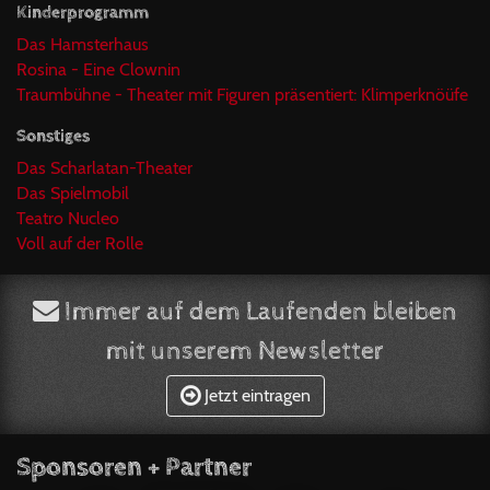
Kinderprogramm
Das Hamsterhaus
Rosina - Eine Clownin
Traumbühne - Theater mit Figuren präsentiert: Klimperknöüfe
Sonstiges
Das Scharlatan-Theater
Das Spielmobil
Teatro Nucleo
Voll auf der Rolle
Immer auf dem Laufenden bleiben
mit unserem Newsletter
Jetzt eintragen
Sponsoren + Partner