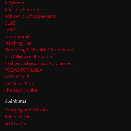
6 Zylinder
Abel och Kaninerna
Bob Kerr's Whoopee Band
GLAZ
LAILO
Linard Bardill
Matching Ties
Mumpfsag & i II spielt "Pusteblume"
m. Walking on the water
Nachwuchsbands aus Nordhessen
POEMS FOR LAILA
TATERS & PIE
Ten Years After
The Tapsi Turtles
Kleinkunst
Konejung und Schroth
Robert Grieß
SHY GUYS