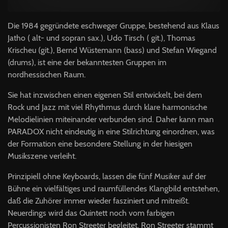
Die 1984 gegründete eschweger Gruppe, be­stehend aus Klaus
Jatho ( alt- und sopran sax.), Udo Tirsch ( git.), Thomas
Krischeu (git.), Bernd Wüstemann (bass) und Stefan Wiegand
(drums), ist eine der bekanntesten Gruppen im
nordhessischen Raum.
Sie hat inzwischen einen eigenen Stil ent­wickelt, bei dem
Rock und Jazz mit viel Rhythmus durch klare harmonische
Melodie­linien miteinander verbunden sind. Daher kann man
PARADOX nicht eindeutig in eine Stilrichtung einordnen, was
der For­mation eine besondere Stellung in der hie­sigen
Musikszene verleiht.
Prinzipiell ohne Keyboards, lassen die fünf Musiker auf der
Bühne ein vielfältiges und raumfüllendes Klangbild entstehen,
daß die Zuhörer immer wieder fasziniert und mitreißt.
Neuerdings wird das Quintett noch vom farbi­gen
Percussionisten Ron Streeter begleitet. Ron Streeter stammt