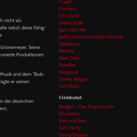
Craaft
Crackers
Edo Zanki
h nicht als
Grobschnitt
lle sebst; diese Fähig­
Jazz oder Nie
te
Kalifi Dance Ensemble (Ghana)
Liederjahn
t Grönemeyer. Seine
Melissa
hnisierte Produktionen
New Deal
Paradox
Stoppock
ve-Musik und dem "Bob-
Therry Keagan
ägte er seinen
Too Much
Kleinkunst
 in der deutschen
Benguri - Der Feuerspucker
rem,
Die Sense
Erwi und Alvi
Fuhl Hardy
Georg Grasser