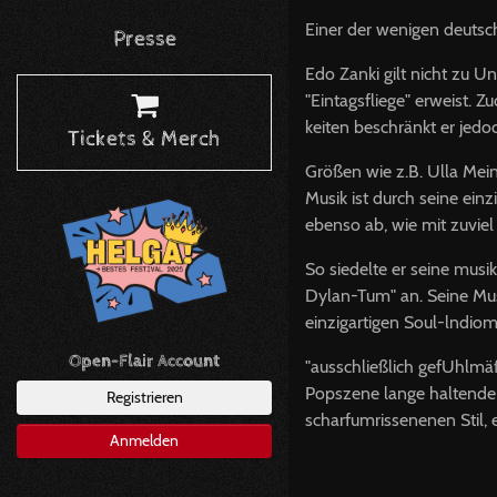
Einer der wenigen deuts
Presse
Edo Zanki gilt nicht zu U
"Eintagsfliege" erweist. 
keiten beschränkt er jedo
Tickets & Merch
Größen wie z.B. Ulla Mei
Musik ist durch seine einz
ebenso ab, wie mit zuvie
So siedelte er seine mus
Dylan-Tum" an. Seine Musi
einzigartigen Soul-lndiom
Open-Flair Account
"ausschließlich gefUhlmäß
Popszene lange haltende S
Registrieren
scharfumrissenenen Stil, 
Anmelden