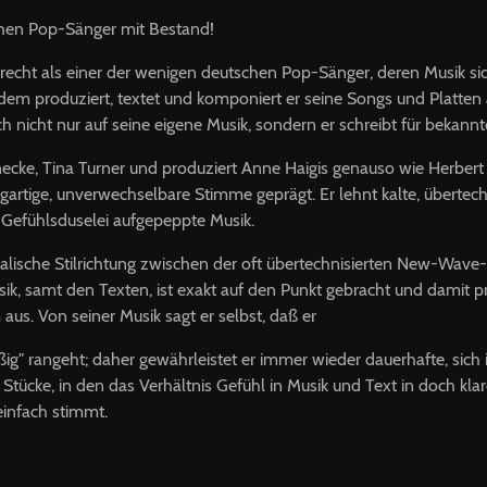
chen Pop-Sänger mit Bestand!
nrecht als einer der wenigen deutschen Pop-Sänger, deren Musik sic
Zudem produziert, textet und komponiert er seine Songs und Platten a
ch nicht nur auf seine eigene Musik, sondern er schreibt für bekann
necke, Tina Turner und produziert Anne Haigis genauso wie Herber
igartige, un­verwechselbare Stimme geprägt. Er lehnt kalte, übertec
l Gefühlsduselei aufgepeppte Musik.
ikalische Stilrichtung zwischen der oft übertechnisierten New-Wa
k, samt den Texten, ist exakt auf den Punkt gebracht und damit pr
 aus. Von seiner Musik sagt er selbst, daß er
ig" rangeht; daher gewährleistet er immer wieder dauerhafte, sich
tücke, in den das Verhältnis Gefühl in Musik und Text in doch kla
einfach stimmt.