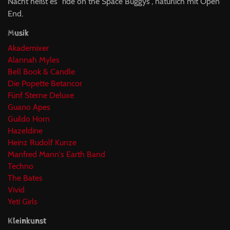
Nacht heißt es "ride on the Space Buggys", natürlich mit Open
End.
Musik
Akademixer
Alannah Myles
Bell Book & Candle
Die Popette Betancor
Fünf Sterne Deluxe
Guano Apes
Guildo Horn
Hazeldine
Heinz Rudolf Kunze
Manfred Mann's Earth Band
Techno
The Bates
Vivid
Yeti Girls
Kleinkunst