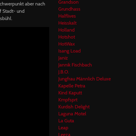
Grandson
Schwerpunkt aber nach
Grundhass
uf Stadt- und
Halflives
bühl.
Heisskalt
Holland
Hotshot
HotWax
Isang Load
Janiz
Jannik Fischbach
J.B.O.
Jungfrau Männlich Deluxe
Kapelle Petra
Kind Kaputt
Kmpfsprt
Kurdish Delight
Laguna Motel
La Guta
Leap
Leeza