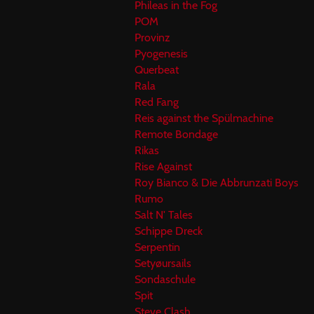
Phileas in the Fog
POM
Provinz
Pyogenesis
Querbeat
Rala
Red Fang
Reis against the Spülmachine
Remote Bondage
Rikas
Rise Against
Roy Bianco & Die Abbrunzati Boys
Rumo
Salt N' Tales
Schippe Dreck
Serpentin
Setyøursails
Sondaschule
Spit
Steve Clash