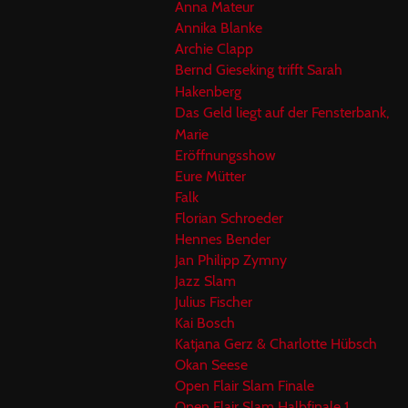
Anna Mateur
Annika Blanke
Archie Clapp
Bernd Gieseking trifft Sarah
Hakenberg
Das Geld liegt auf der Fensterbank,
Marie
Eröffnungsshow
Eure Mütter
Falk
Florian Schroeder
Hennes Bender
Jan Philipp Zymny
Jazz Slam
Julius Fischer
Kai Bosch
Katjana Gerz & Charlotte Hübsch
Okan Seese
Open Flair Slam Finale
Open Flair Slam Halbfinale 1