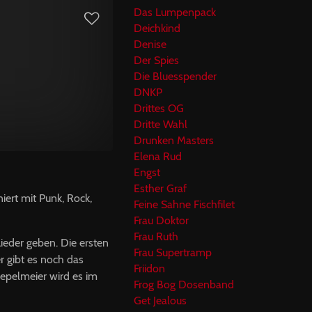
Das Lumpenpack
Deichkind
Denise
Der Spies
Die Bluesspender
DNKP
Drittes OG
Dritte Wahl
Drunken Masters
Elena Rud
Engst
Esther Graf
iert mit Punk, Rock,
Feine Sahne Fischfilet
Frau Doktor
Frau Ruth
ieder geben. Die ersten
Frau Supertramp
r gibt es noch das
Friidon
iepelmeier wird es im
Frog Bog Dosenband
Get Jealous