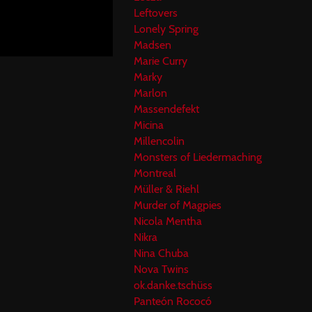
Leftovers
Lonely Spring
Madsen
Marie Curry
Marky
Marlon
Massendefekt
Micina
Millencolin
Monsters of Liedermaching
Montreal
Müller & Riehl
Murder of Magpies
Nicola Mentha
Nikra
Nina Chuba
Nova Twins
ok.danke.tschüss
Panteón Rococó