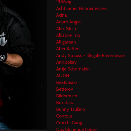
1986zig
Acht Eimer Hühnerherzen
Acina
Adam Angst
Alex Stein
Alkaline Trio
Alligatoah
Alter Kaffee
Andy Strauss - Illegale Ravemesse
Annisokay
Antje Schomaker
AUGN
Beatsteaks
Betterov
Bilderbuch
Bukahara
Bunny Tsukino
Contour
Crucchi Gang
Das blühende Leben