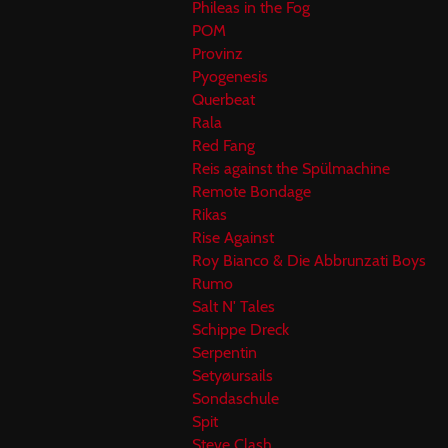
Phileas in the Fog
POM
Provinz
Pyogenesis
Querbeat
Rala
Red Fang
Reis against the Spülmachine
Remote Bondage
Rikas
Rise Against
Roy Bianco & Die Abbrunzati Boys
Rumo
Salt N' Tales
Schippe Dreck
Serpentin
Setyøursails
Sondaschule
Spit
Steve Clash