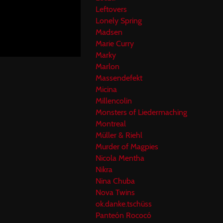
Leftovers
Lonely Spring
Madsen
Marie Curry
Marky
Marlon
Massendefekt
Micina
Millencolin
Monsters of Liedermaching
Montreal
Müller & Riehl
Murder of Magpies
Nicola Mentha
Nikra
Nina Chuba
Nova Twins
ok.danke.tschüss
Panteón Rococó