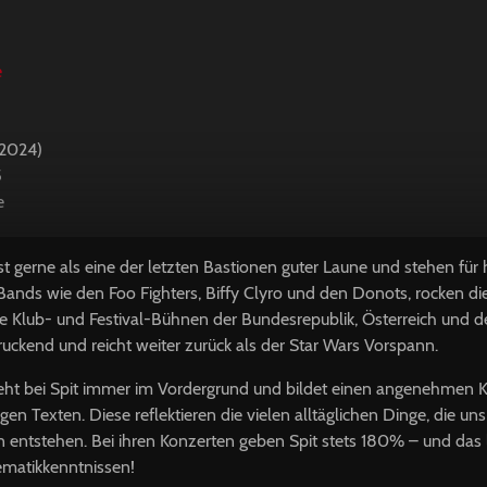
e
.2024)
5
e
bst gerne als eine der letzten Bastionen guter Laune und stehen f
n Bands wie den Foo Fighters, Biffy Clyro und den Donots, rocken di
die Klub- und Festival-Bühnen der Bundesrepublik, Österreich und d
druckend und reicht weiter zurück als der Star Wars Vorspann.
eht bei Spit immer im Vordergrund und bildet einen angenehmen K
gen Texten. Diese reflektieren die vielen alltäglichen Dinge, die 
 entstehen. Bei ihren Konzerten geben Spit stets 180% – und das lie
ematikkenntnissen!