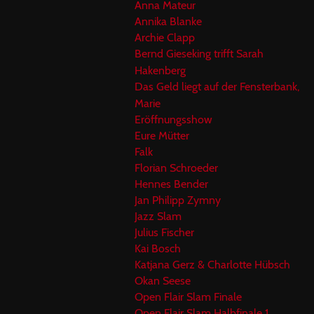
Anna Mateur
Annika Blanke
Archie Clapp
Bernd Gieseking trifft Sarah
Hakenberg
Das Geld liegt auf der Fensterbank,
Marie
Eröffnungsshow
Eure Mütter
Falk
Florian Schroeder
Hennes Bender
Jan Philipp Zymny
Jazz Slam
Julius Fischer
Kai Bosch
Katjana Gerz & Charlotte Hübsch
Okan Seese
Open Flair Slam Finale
Open Flair Slam Halbfinale 1