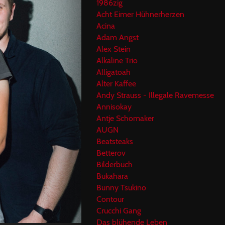
1986zig
Acht Eimer Hühnerherzen
Acina
Adam Angst
Alex Stein
Alkaline Trio
Alligatoah
Alter Kaffee
Andy Strauss - Illegale Ravemesse
Annisokay
Antje Schomaker
AUGN
Beatsteaks
Betterov
Bilderbuch
Bukahara
Bunny Tsukino
Contour
Crucchi Gang
Das blühende Leben