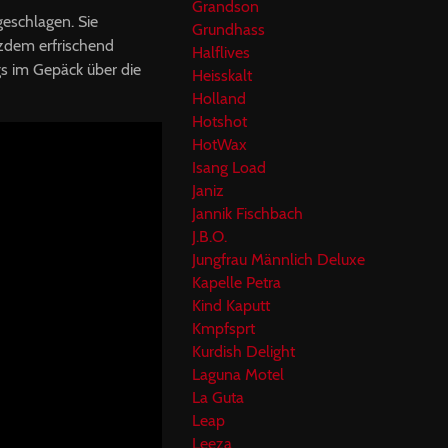
Grandson
geschlagen. Sie
Grundhass
tzdem erfrischend
Halflives
s im Gepäck über die
Heisskalt
Holland
Hotshot
HotWax
Isang Load
Janiz
Jannik Fischbach
J.B.O.
Jungfrau Männlich Deluxe
Kapelle Petra
Kind Kaputt
Kmpfsprt
Kurdish Delight
Laguna Motel
La Guta
Leap
Leeza