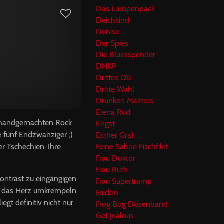
Das Lumpenpack
Deichkind
Denise
Der Spies
Die Bluesspender
DNKP
Drittes OG
Dritte Wahl
Drunken Masters
Elena Rud
ür handgemachten Rock
Engst
e fünf Endzwanziger ;)
Esther Graf
er Tschechien. Ihre
Feine Sahne Fischfilet
Frau Doktor
Frau Ruth
ontrast zu eingängigen
Frau Supertramp
uns das Herz umkrempeln
Friidon
gt definitiv nicht nur
Frog Bog Dosenband
Get Jealous