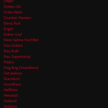
DNKP
Drittes OG
Dritte Wahl
Drunken Masters
Elena Rud
Engst
Esther Graf
Feine Sahne Fischfilet
Frau Doktor
Frau Ruth
Frau Supertramp
Friidon
Frog Bog Dosenband
Get Jealous
Grandson
Grundhass
Halflives
Heisskalt
Holland
Hotshot