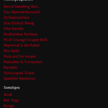
Bernd Gieseking liest...
Das Alpentierkarussell
DJ Frietmachine
Duo Einfach Riesig
Fritzi Bender
Kinderzirkus Fantasia
M.I.A Courage Gruppe BGS
Nepomuk & der Rabel
Pico Bello
Puck and his troupe
Rabauken & Trompeten
Randale
Schlosspark Trubel
Spielfeld Werdchen
Sonstiges
Ami6
Bier Yoga
Bongo