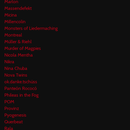
Marlon
Massendefekt
Micina
Millencolin
Monsters of Liedermaching
Montreal
Müller & Riehl
Murder of Magpies
Nicola Mentha
Nikra
Nina Chuba
Nova Twins
ok.danke.tschüss
Panteón Rococó
Phileas in the Fog
POM
Provinz
Pyogenesis
Querbeat
Rala