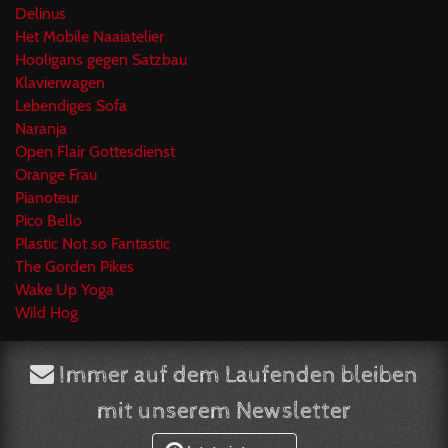
Delinus
Het Mobile Naaiatelier
Hooligans gegen Satzbau
Klavierwagen
Lebendiges Sofa
Naranja
Open Flair Gottesdienst
Orange Frau
Pianoteur
Pico Bello
Plastic Not so Fantastic
The Gorden Pikes
Wake Up Yoga
Wild Hog
Immer auf dem Laufenden bleiben
mit unserem Newsletter