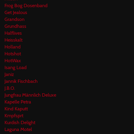
Frog Bog Dosenband
Get Jealous
Grandson
Grundhass
Halflives
Heisskalt
Holland
Hotshot
HotWax
Isang Load
Janiz
Jannik Fischbach
J.B.O.
Jungfrau Männlich Deluxe
Kapelle Petra
Kind Kaputt
Kmpfsprt
Kurdish Delight
Laguna Motel