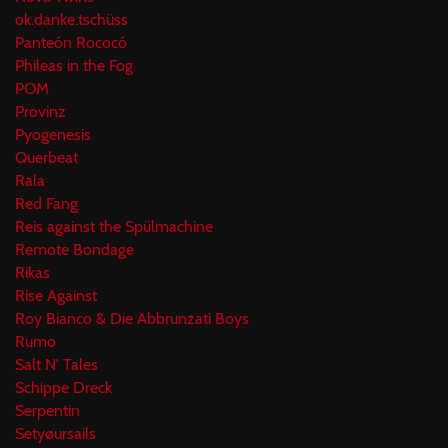
ok.danke.tschüss
Panteón Rococó
Phileas in the Fog
POM
Provinz
Pyogenesis
Querbeat
Rala
Red Fang
Reis against the Spülmachine
Remote Bondage
Rikas
Rise Against
Roy Bianco & Die Abbrunzati Boys
Rumo
Salt N' Tales
Schippe Dreck
Serpentin
Setyøursails