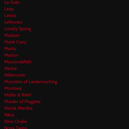
La Guta
Leap
Leeza
Leftovers
Lonely Spring
Madsen
Marie Curry
Marky
Marlon
Massendefekt
Micina
Millencolin
Monsters of Liedermaching
Montreal
Müller & Riehl
Murder of Magpies
Nicola Mentha
Nikra
Nina Chuba
Nova Twins