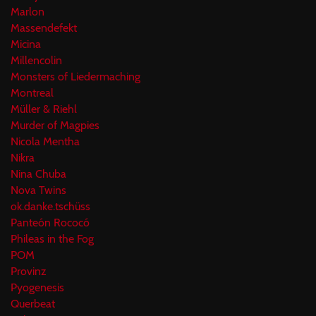
Marlon
Massendefekt
Micina
Millencolin
Monsters of Liedermaching
Montreal
Müller & Riehl
Murder of Magpies
Nicola Mentha
Nikra
Nina Chuba
Nova Twins
ok.danke.tschüss
Panteón Rococó
Phileas in the Fog
POM
Provinz
Pyogenesis
Querbeat