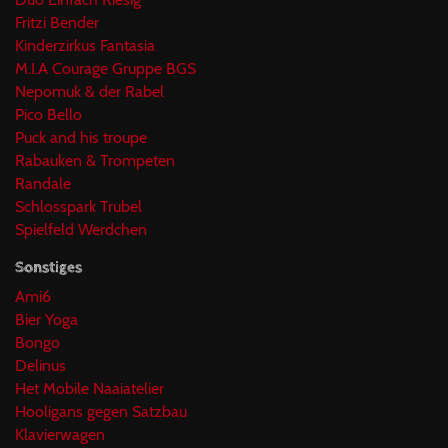
Fritzi Bender
Kinderzirkus Fantasia
M.I.A Courage Gruppe BGS
Nepomuk & der Rabel
Pico Bello
Puck and his troupe
Rabauken & Trompeten
Randale
Schlosspark Trubel
Spielfeld Werdchen
Sonstiges
Ami6
Bier Yoga
Bongo
Delinus
Het Mobile Naaiatelier
Hooligans gegen Satzbau
Klavierwagen