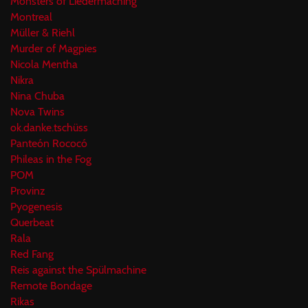
Monsters of Liedermaching
Montreal
Müller & Riehl
Murder of Magpies
Nicola Mentha
Nikra
Nina Chuba
Nova Twins
ok.danke.tschüss
Panteón Rococó
Phileas in the Fog
POM
Provinz
Pyogenesis
Querbeat
Rala
Red Fang
Reis against the Spülmachine
Remote Bondage
Rikas