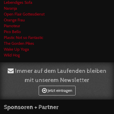
Lebendiges Sofa
Naranja
Open Flair Gottesdienst
Orange Frau
Pianoteur
Pico Bello
Plastic Not so Fantastic
The Gorden Pikes
Wake Up Yoga
Wild Hog
Immer auf dem Laufenden bleiben
mit unserem Newsletter
Jetzt eintragen
Sponsoren + Partner