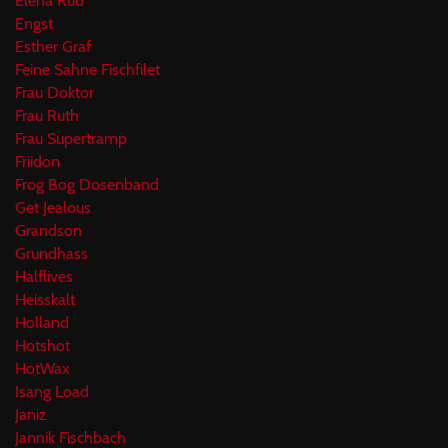
Elena Rud
Engst
Esther Graf
Feine Sahne Fischfilet
Frau Doktor
Frau Ruth
Frau Supertramp
Friidon
Frog Bog Dosenband
Get Jealous
Grandson
Grundhass
Halflives
Heisskalt
Holland
Hotshot
HotWax
Isang Load
Janiz
Jannik Fischbach