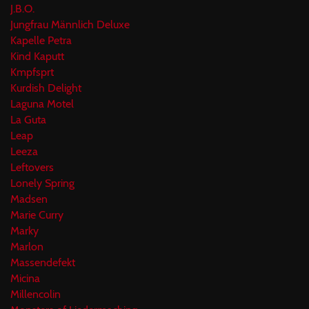
J.B.O.
Jungfrau Männlich Deluxe
Kapelle Petra
Kind Kaputt
Kmpfsprt
Kurdish Delight
Laguna Motel
La Guta
Leap
Leeza
Leftovers
Lonely Spring
Madsen
Marie Curry
Marky
Marlon
Massendefekt
Micina
Millencolin