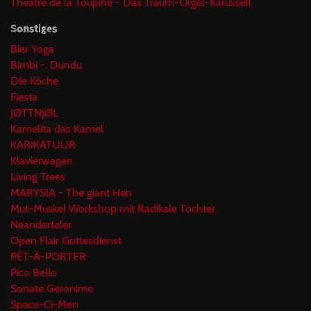
Théâtre de la Toupine - Das Traum-Orgel-Karussell
Sonstiges
Bier Yoga
Bimbi -. Dundu
DIe Köche
Fiesta
JØTTNJØL
Kamelita das Kamel
KARIKATUUR
Klavierwagen
Living Trees
MARYSIA - The giant Hen
Mut-Muskel Workshop mit Radikale Töchter
Neandertaler
Open Flair Gottesdienst
PÊT-À-PORTER
Pico Bello
Sonate Geronimo
Space-Ci-Men