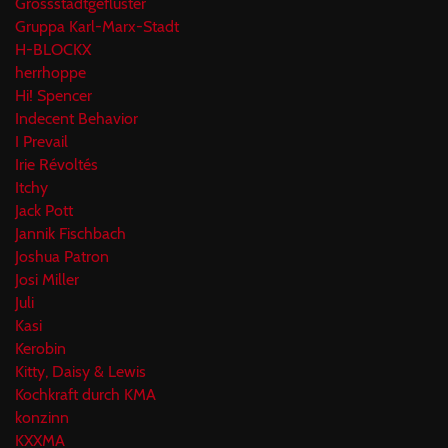
Grossstadtgeflüster
Gruppa Karl-Marx-Stadt
H-BLOCKX
herrhoppe
Hi! Spencer
Indecent Behavior
I Prevail
Irie Révoltés
Itchy
Jack Pott
Jannik Fischbach
Joshua Patron
Josi Miller
Juli
Kasi
Kerobin
Kitty, Daisy & Lewis
Kochkraft durch KMA
konzinn
KXXMA