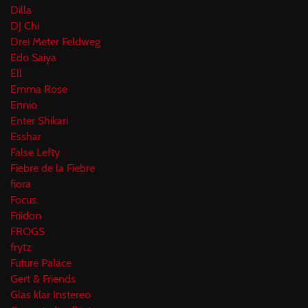
Dilla
DJ Chi
Drei Meter Feldweg
Edo Saiya
Ell
Emma Rose
Ennio
Enter Shikari
Esshar
False Lefty
Fiebre de la Fiebre
fiora
Focus.
Friidon
FROGS
frytz
Future Palace
Gert & Friends
Glas klar Instereo