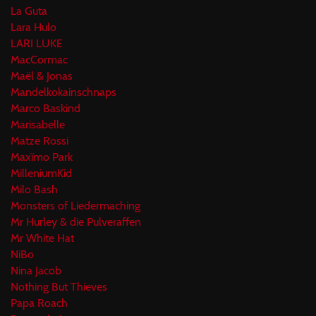
La Guta
Lara Hulo
LARI LUKE
MacCormac
Maël & Jonas
Mandelkokainschnaps
Marco Baskind
Marisabelle
Matze Rossi
Maxïmo Park
MilleniumKid
Milo Bash
Monsters of Liedermaching
Mr Hurley & die Pulveraffen
Mr White Hat
NiBo
Nina Jacob
Nothing But Thieves
Papa Roach