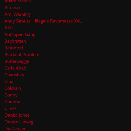
Adam Schock
Alfonso
Ami Warning
Andy Strauss - Illegale Ravemesse XXL
A.N.I.
Antilopen Gang
Bachratten
Betontod
Blackout Problems
Butterwegge
Carla Ahad
Chaosbay
Cludi
Coldrain
Conny
Coremy
C.Tekk
Danko Jones
Denise Herwig
Die Nerven