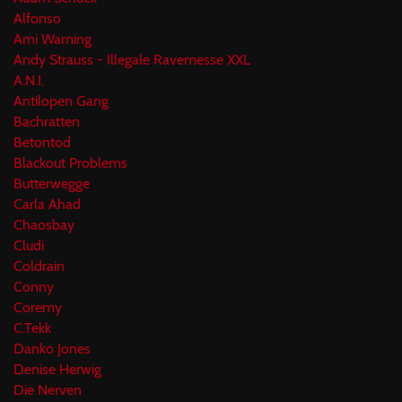
Alfonso
Ami Warning
Andy Strauss - Illegale Ravemesse XXL
A.N.I.
Antilopen Gang
Bachratten
Betontod
Blackout Problems
Butterwegge
Carla Ahad
Chaosbay
Cludi
Coldrain
Conny
Coremy
C.Tekk
Danko Jones
Denise Herwig
Die Nerven