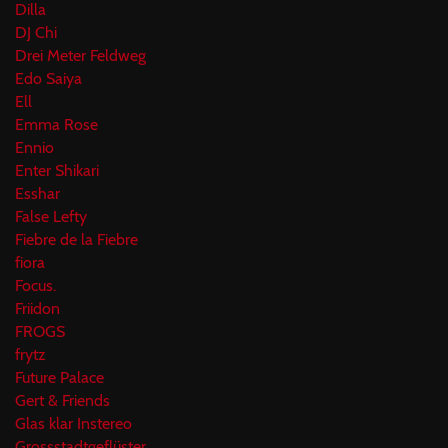
Dilla
DJ Chi
Drei Meter Feldweg
Edo Saiya
Ell
Emma Rose
Ennio
Enter Shikari
Esshar
False Lefty
Fiebre de la Fiebre
fiora
Focus.
Friidon
FROGS
frytz
Future Palace
Gert & Friends
Glas klar Instereo
Grossstadtgeflüster