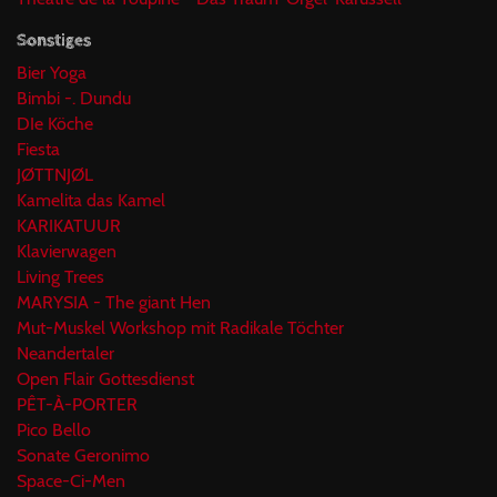
Sonstiges
Bier Yoga
Bimbi -. Dundu
DIe Köche
Fiesta
JØTTNJØL
Kamelita das Kamel
KARIKATUUR
Klavierwagen
Living Trees
MARYSIA - The giant Hen
Mut-Muskel Workshop mit Radikale Töchter
Neandertaler
Open Flair Gottesdienst
PÊT-À-PORTER
Pico Bello
Sonate Geronimo
Space-Ci-Men