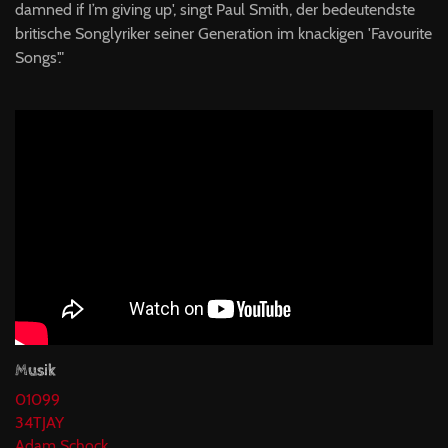
damned if I’m giving up', singt Paul Smith, der bedeutendste
britische Songlyriker seiner Generation im knackigen 'Fa­vou­rite
Songs'."
Musik
01099
34TJAY
Adam Schock