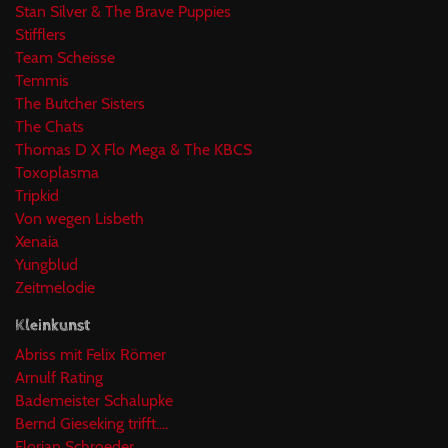
Stan Silver & The Brave Puppies
Stifflers
Team Scheisse
Temmis
The Butcher Sisters
The Chats
Thomas D X Flo Mega & The KBCS
Toxoplasma
Tripkid
Von wegen Lisbeth
Xenaia
Yungblud
Zeitmelodie
Kleinkunst
Abriss mit Felix Römer
Arnulf Rating
Bademeister Schalupke
Bernd Gieseking trifft....
Florian Schroeder