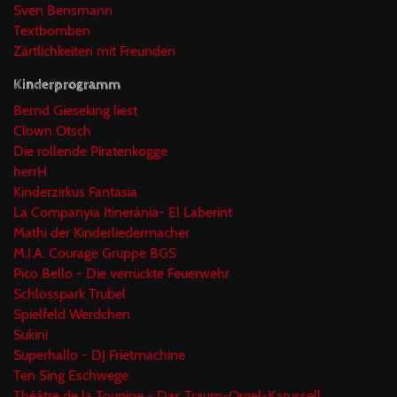
Sven Bensmann
Textbomben
Zärtlichkeiten mit Freunden
Kinderprogramm
Bernd Gieseking liest
Clown Otsch
Die rollende Piratenkogge
herrH
Kinderzirkus Fantasia
La Companyia Itinerània- El Laberint
Mathi der Kinderliedermacher
M.I.A. Courage Gruppe BGS
Pico Bello - Die verrückte Feuerwehr
Schlosspark Trubel
Spielfeld Werdchen
Sukini
Superhallo - DJ Frietmachine
Ten Sing Eschwege
Théâtre de la Toupine - Das Traum-Orgel-Karussell