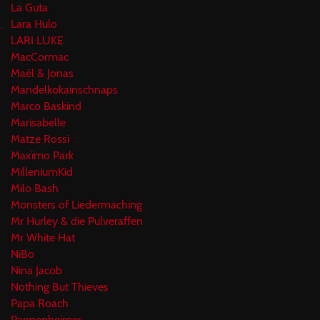
La Guta
Lara Hulo
LARI LUKE
MacCormac
Maël & Jonas
Mandelkokainschnaps
Marco Baskind
Marisabelle
Matze Rossi
Maxïmo Park
MilleniumKid
Milo Bash
Monsters of Liedermaching
Mr Hurley & die Pulveraffen
Mr White Hat
NiBo
Nina Jacob
Nothing But Thieves
Papa Roach
Pappenheimer