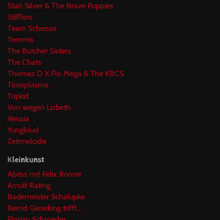
Stan Silver & The Brave Puppies
Stifflers
Team Scheisse
Temmis
The Butcher Sisters
The Chats
Thomas D X Flo Mega & The KBCS
Toxoplasma
Tripkid
Von wegen Lisbeth
Xenaia
Yungblud
Zeitmelodie
Kleinkunst
Abriss mit Felix Römer
Arnulf Rating
Bademeister Schalupke
Bernd Gieseking trifft....
Florian Schroeder