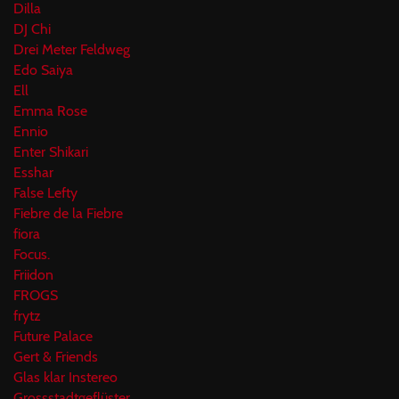
Dilla
DJ Chi
Drei Meter Feldweg
Edo Saiya
Ell
Emma Rose
Ennio
Enter Shikari
Esshar
False Lefty
Fiebre de la Fiebre
fiora
Focus.
Friidon
FROGS
frytz
Future Palace
Gert & Friends
Glas klar Instereo
Grossstadtgeflüster