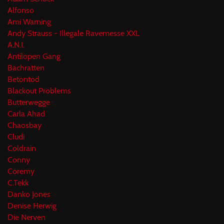
Alfonso
Ami Warning
Andy Strauss - Illegale Ravemesse XXL
A.N.I.
Antilopen Gang
Bachratten
Betontod
Blackout Problems
Butterwegge
Carla Ahad
Chaosbay
Cludi
Coldrain
Conny
Coremy
C.Tekk
Danko Jones
Denise Herwig
Die Nerven