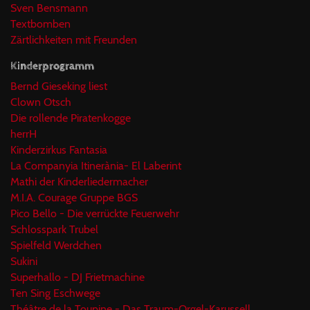
Sven Bensmann
Textbomben
Zärtlichkeiten mit Freunden
Kinderprogramm
Bernd Gieseking liest
Clown Otsch
Die rollende Piratenkogge
herrH
Kinderzirkus Fantasia
La Companyia Itinerània- El Laberint
Mathi der Kinderliedermacher
M.I.A. Courage Gruppe BGS
Pico Bello - Die verrückte Feuerwehr
Schlosspark Trubel
Spielfeld Werdchen
Sukini
Superhallo - DJ Frietmachine
Ten Sing Eschwege
Théâtre de la Toupine - Das Traum-Orgel-Karussell