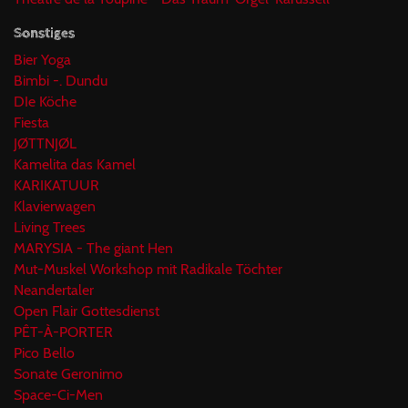
Sonstiges
Bier Yoga
Bimbi -. Dundu
DIe Köche
Fiesta
JØTTNJØL
Kamelita das Kamel
KARIKATUUR
Klavierwagen
Living Trees
MARYSIA - The giant Hen
Mut-Muskel Workshop mit Radikale Töchter
Neandertaler
Open Flair Gottesdienst
PÊT-À-PORTER
Pico Bello
Sonate Geronimo
Space-Ci-Men