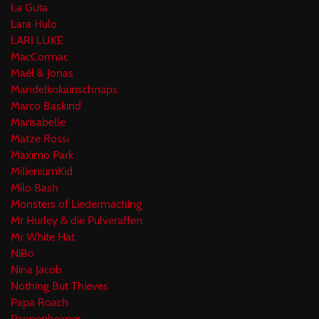
La Guta
Lara Hulo
LARI LUKE
MacCormac
Maël & Jonas
Mandelkokainschnaps
Marco Baskind
Marisabelle
Matze Rossi
Maxïmo Park
MilleniumKid
Milo Bash
Monsters of Liedermaching
Mr Hurley & die Pulveraffen
Mr White Hat
NiBo
Nina Jacob
Nothing But Thieves
Papa Roach
Pappenheimer