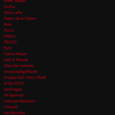
Enter Shikari
Esshar
False Lefty
Fiebre de la Fiebre
fiora
Focus.
Friidon
FROGS
frytz
Future Palace
Gert & Friends
Glas klar Instereo
Grossstadtgeflüster
Gruppa Karl-Marx-Stadt
H-BLOCKX
herrhoppe
Hi! Spencer
Indecent Behavior
I Prevail
Irie Révoltés