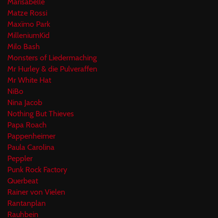
Marisabelle
Matze Rossi
Maxïmo Park
MilleniumKid
Milo Bash
Monsters of Liedermaching
Mr Hurley & die Pulveraffen
Mr White Hat
NiBo
Nina Jacob
Nothing But Thieves
Papa Roach
Pappenheimer
Paula Carolina
Peppler
Punk Rock Factory
Querbeat
Rainer von Vielen
Rantanplan
Rauhbein