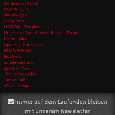
Kamelita das Kamel
KARIKATUUR
Klavierwagen
Living Trees
MARYSIA - The giant Hen
Mut-Muskel Workshop mit Radikale Töchter
Neandertaler
Open Flair Gottesdienst
PÊT-À-PORTER
Pico Bello
Sonate Geronimo
Space-Ci-Men
The Gordeon Pikes
Tumble Tails
Wake Up Yoga
Immer auf dem Laufenden bleiben
mit unserem Newsletter