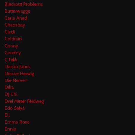
Blackout Problems
Butterwegge
Carla Ahad
Chaosbay
Cludi
Coldrain
Conny
Coremy
C.Tekk
Danko Jones
Denise Herwig
Die Nerven
Dilla
DJ Chi
Drei Meter Feldweg
Edo Saiya
Ell
Emma Rose
Ennio