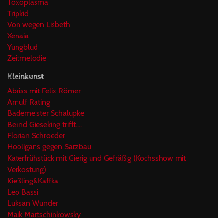
Toxoplasma
Tripkid
Von wegen Lisbeth
Xenaia
Yungblud
Zeitmelodie
Kleinkunst
Abriss mit Felix Römer
Arnulf Rating
Bademeister Schalupke
Bernd Gieseking trifft....
Florian Schroeder
Hooligans gegen Satzbau
Katerfrühstück mit Gierig und Gefräßig (Kochsshow mit
Verkostung)
Kießling&Kaffka
Leo Bassi
Luksan Wunder
Maik Martschinkowsky