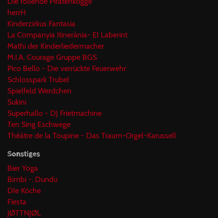
Die rollende Piratenkogge
herrH
Kinderzirkus Fantasia
La Companyia Itinerània- El Laberint
Mathi der Kinderliedermacher
M.I.A. Courage Gruppe BGS
Pico Bello - Die verrückte Feuerwehr
Schlosspark Trubel
Spielfeld Werdchen
Sukini
Superhallo - DJ Frietmachine
Ten Sing Eschwege
Théâtre de la Toupine - Das Traum-Orgel-Karussell
Sonstiges
Bier Yoga
Bimbi -. Dundu
DIe Köche
Fiesta
JØTTNJØL