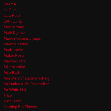
KXXMA
La Guta
Lara Hulo
LARI LUKE
MacCormac
Maël & Jonas
Mandelkokainschnaps
Marco Baskind
Marisabelle
Matze Rossi
Maxïmo Park
MilleniumKid
Milo Bash
Monsters of Liedermaching
Mr Hurley & die Pulveraffen
Mr White Hat
NiBo
Nina Jacob
Nothing But Thieves