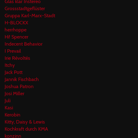
Glas klar Instereo
Grossstadtgeflüster
Gruppa Karl-Marx-Stadt
H-BLOCKX
herrhoppe
Hi! Spencer
Indecent Behavior
I Prevail
Irie Révoltés
Itchy
Jack Pott
Jannik Fischbach
Joshua Patron
Josi Miller
Juli
Kasi
Kerobin
Kitty, Daisy & Lewis
Kochkraft durch KMA
konzinn