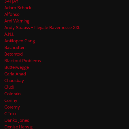
34TJAY
Adam Schock
Alfonso
Ami Warning
Andy Strauss - Illegale Ravemesse XXL
A.N.I.
Antilopen Gang
Bachratten
Betontod
Blackout Problems
Butterwegge
Carla Ahad
Chaosbay
Cludi
Coldrain
Conny
Coremy
C.Tekk
Danko Jones
Denise Herwig