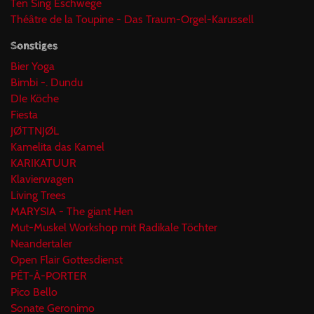
Ten Sing Eschwege
Théâtre de la Toupine - Das Traum-Orgel-Karussell
Sonstiges
Bier Yoga
Bimbi -. Dundu
DIe Köche
Fiesta
JØTTNJØL
Kamelita das Kamel
KARIKATUUR
Klavierwagen
Living Trees
MARYSIA - The giant Hen
Mut-Muskel Workshop mit Radikale Töchter
Neandertaler
Open Flair Gottesdienst
PÊT-À-PORTER
Pico Bello
Sonate Geronimo