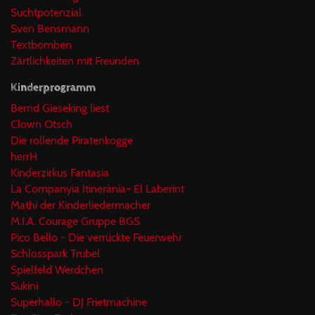
Suchtpotenzial
Sven Bensmann
Textbomben
Zärtlichkeiten mit Freunden
Kinderprogramm
Bernd Gieseking liest
Clown Otsch
Die rollende Piratenkogge
herrH
Kinderzirkus Fantasia
La Companyia Itinerània- El Laberint
Mathi der Kinderliedermacher
M.I.A. Courage Gruppe BGS
Pico Bello - Die verrückte Feuerwehr
Schlosspark Trubel
Spielfeld Werdchen
Sukini
Superhallo - DJ Frietmachine