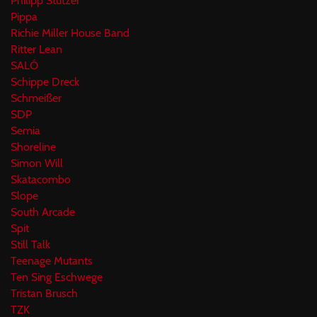
Philipp Stützer
Pippa
Richie Miller House Band
Ritter Lean
SALÓ
Schippe Dreck
Schmeißer
SDP
Semia
Shoreline
Simon Will
Skatacombo
Slope
South Arcade
Spit
Still Talk
Teenage Mutants
Ten Sing Eschwege
Tristan Brusch
TZK