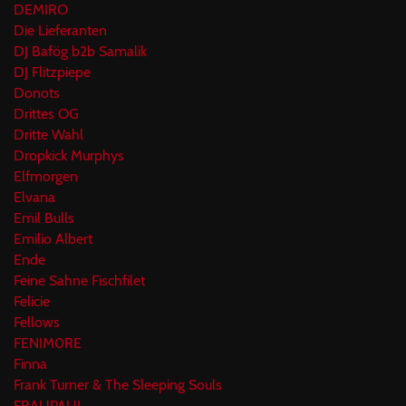
DEMIRO
Die Lieferanten
DJ Bafög b2b Samalik
DJ Flitzpiepe
Donots
Drittes OG
Dritte Wahl
Dropkick Murphys
Elfmorgen
Elvana
Emil Bulls
Emilio Albert
Ende
Feine Sahne Fischfilet
Felicie
Fellows
FENIM0RE
Finna
Frank Turner & The Sleeping Souls
FRAUPAUL