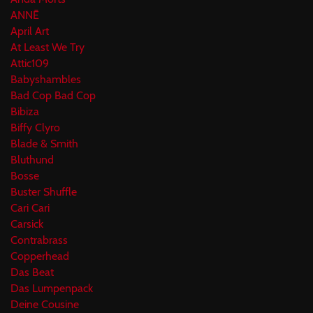
ANNĒ
April Art
At Least We Try
Attic109
Babyshambles
Bad Cop Bad Cop
Bibiza
Biffy Clyro
Blade & Smith
Bluthund
Bosse
Buster Shuffle
Cari Cari
Carsick
Contrabrass
Copperhead
Das Beat
Das Lumpenpack
Deine Cousine