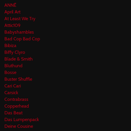
ANNĒ
April Art
At Least We Try
Attic109
Babyshambles
Bad Cop Bad Cop
Bibiza
Biffy Clyro
Blade & Smith
Bluthund
Bosse
Buster Shuffle
Cari Cari
Carsick
Contrabrass
Copperhead
Das Beat
Das Lumpenpack
Deine Cousine