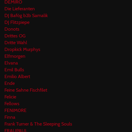
DEMIRO
Die Lieferanten
DJ Bafög b2b Samalik
DJ Flitzpiepe
Donots
Drittes OG
Dritte Wahl
Dropkick Murphys
Elfmorgen
Elvana
Emil Bulls
Emilio Albert
Ende
Feine Sahne Fischfilet
Felicie
Fellows
FENIM0RE
Finna
Frank Turner & The Sleeping Souls
FRAUPAUL