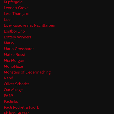
Kupfergold
Lennart Grove
Less Than Jake
Liser
Live-Karaoke mit Nachtfarben
Lostboi Lino
Lottery Winners
Marky
Marlo Grosshardt
Matze Rossi
Mia Morgan
MonoHaze
Monsters of Liedermaching
Nand
Oliver Schories
Our Mirage
PA69
Paulinko
Pauli Pocket & Foolik
Philipp Stützer