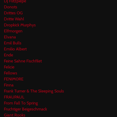
DJ Flitzpiepe
Donots
Drittes OG
Dritte Wahl
Dropkick Murphys
Elfmorgen
Elvana
Emil Bulls
Emilio Albert
Ende
Feine Sahne Fischfilet
Felicie
Fellows
FENIM0RE
Finna
Frank Turner & The Sleeping Souls
FRAUPAUL
From Fall To Spring
Fruchtiger Beigeschmack
Giant Rooks