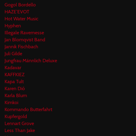
Gogol Bordello
HAZE’EVOT
Hot Water Music
Hyphen
Illegale Ravemesse
Jan Blomqvist Band
Jannik Fischbach
Juli Gilde
Jungfrau Männlich Deluxe
Kadavar
KAFFKIEZ
Kapa Tult
Karen Dió
Karla Blum
Kimkoi
Kommando Butterfahrt
Kupfergold
Lennart Grove
Less Than Jake