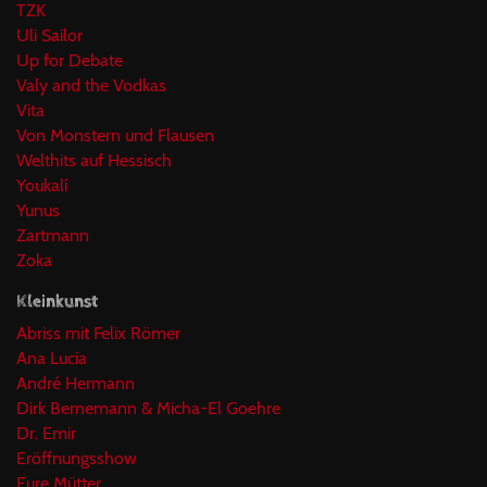
TZK
Uli Sailor
Up for Debate
Valy and the Vodkas
Vita
Von Monstern und Flausen
Welthits auf Hessisch
Youkalí
Yunus
Zartmann
Zoka
Kleinkunst
Abriss mit Felix Römer
Ana Lucia
André Hermann
Dirk Bernemann & Micha-El Goehre
Dr. Emir
Eröffnungsshow
Eure Mütter