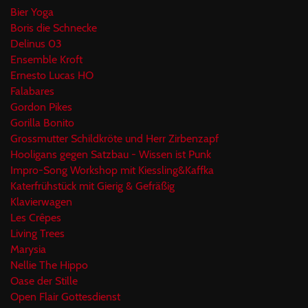
Bier Yoga
Boris die Schnecke
Delinus 03
Ensemble Kroft
Ernesto Lucas HO
Falabares
Gordon Pikes
Gorilla Bonito
Grossmutter Schildkröte und Herr Zirbenzapf
Hooligans gegen Satzbau - Wissen ist Punk
Impro-Song Workshop mit Kiessling&Kaffka
Katerfrühstück mit Gierig & Gefräßig
Klavierwagen
Les Crêpes
Living Trees
Marysia
Nellie The Hippo
Oase der Stille
Open Flair Gottesdienst