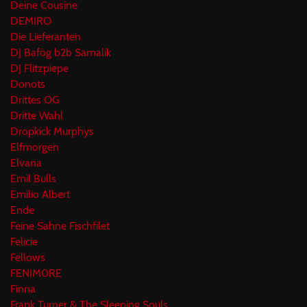
Deine Cousine
DEMIRO
Die Lieferanten
DJ Bafög b2b Samalik
DJ Flitzpiepe
Donots
Drittes OG
Dritte Wahl
Dropkick Murphys
Elfmorgen
Elvana
Emil Bulls
Emilio Albert
Ende
Feine Sahne Fischfilet
Felicie
Fellows
FENIM0RE
Finna
Frank Turner & The Sleeping Souls