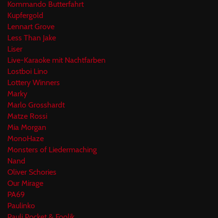
Kommando Butterfahrt
Kupfergold
Lennart Grove
Less Than Jake
Liser
Live-Karaoke mit Nachtfarben
Lostboi Lino
Lottery Winners
Marky
Marlo Grosshardt
Matze Rossi
Mia Morgan
MonoHaze
Monsters of Liedermaching
Nand
Oliver Schories
Our Mirage
PA69
Paulinko
Pauli Pocket & Foolik