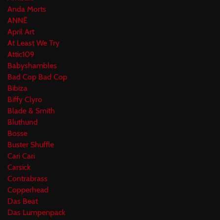
Anda Morts
ANNĒ
April Art
At Least We Try
Attic109
Babyshambles
Bad Cop Bad Cop
Bibiza
Biffy Clyro
Blade & Smith
Bluthund
Bosse
Buster Shuffle
Cari Cari
Carsick
Contrabrass
Copperhead
Das Beat
Das Lumpenpack