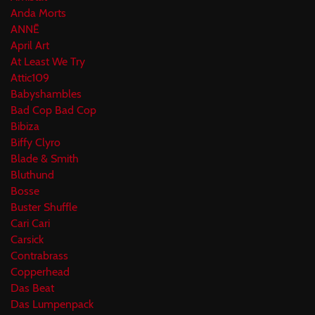
Anda Morts
ANNĒ
April Art
At Least We Try
Attic109
Babyshambles
Bad Cop Bad Cop
Bibiza
Biffy Clyro
Blade & Smith
Bluthund
Bosse
Buster Shuffle
Cari Cari
Carsick
Contrabrass
Copperhead
Das Beat
Das Lumpenpack