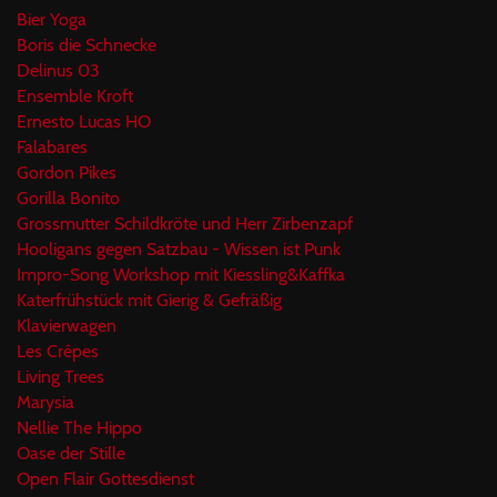
Bier Yoga
Boris die Schnecke
Delinus 03
Ensemble Kroft
Ernesto Lucas HO
Falabares
Gordon Pikes
Gorilla Bonito
Grossmutter Schildkröte und Herr Zirbenzapf
Hooligans gegen Satzbau - Wissen ist Punk
Impro-Song Workshop mit Kiessling&Kaffka
Katerfrühstück mit Gierig & Gefräßig
Klavierwagen
Les Crêpes
Living Trees
Marysia
Nellie The Hippo
Oase der Stille
Open Flair Gottesdienst