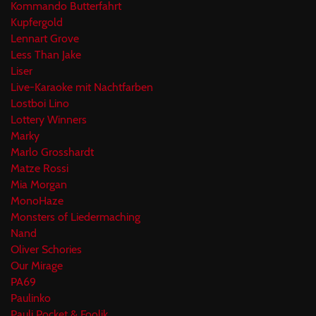
Kommando Butterfahrt
Kupfergold
Lennart Grove
Less Than Jake
Liser
Live-Karaoke mit Nachtfarben
Lostboi Lino
Lottery Winners
Marky
Marlo Grosshardt
Matze Rossi
Mia Morgan
MonoHaze
Monsters of Liedermaching
Nand
Oliver Schories
Our Mirage
PA69
Paulinko
Pauli Pocket & Foolik