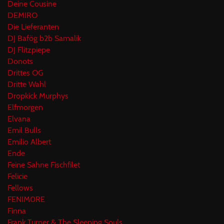
Deine Cousine
DEMIRO
Die Lieferanten
DJ Bafög b2b Samalik
DJ Flitzpiepe
Donots
Drittes OG
Dritte Wahl
Dropkick Murphys
Elfmorgen
Elvana
Emil Bulls
Emilio Albert
Ende
Feine Sahne Fischfilet
Felicie
Fellows
FENIM0RE
Finna
Frank Turner & The Sleeping Souls