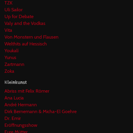
TZK
Uli Sailor
Up for Debate
Valy and the Vodkas
Vita
Von Monstern und Flausen
Welthits auf Hessisch
Youkalí
Yunus
Zartmann
Zoka
Kleinkunst
Abriss mit Felix Römer
Ana Lucia
André Hermann
Dirk Bernemann & Micha-El Goehre
Dr. Emir
Eröffnungsshow
Eure Mütter