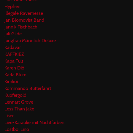
Hyphen
Illegale Ravemesse
Jan Blomqvist Band
Jannik Fischbach
Juli Gilde
Jungfrau Männlich Deluxe
Kadavar
KAFFKIEZ
Kapa Tult
Karen Dió
Karla Blum
Kimkoi
Kommando Butterfahrt
Kupfergold
Lennart Grove
Less Than Jake
Liser
Live-Karaoke mit Nachtfarben
Lostboi Lino