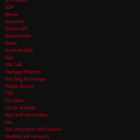
SDP
Semia
Shoreline
Simon Will
Skatacombo
Slope
South Arcade
Spit
Still Talk
Teenage Mutants
Ten Sing Eschwege
Tristan Brusch
TZK
Uli Sailor
Up for Debate
Valy and the Vodkas
Vita
Von Monstern und Flausen
Welthits auf Hessisch