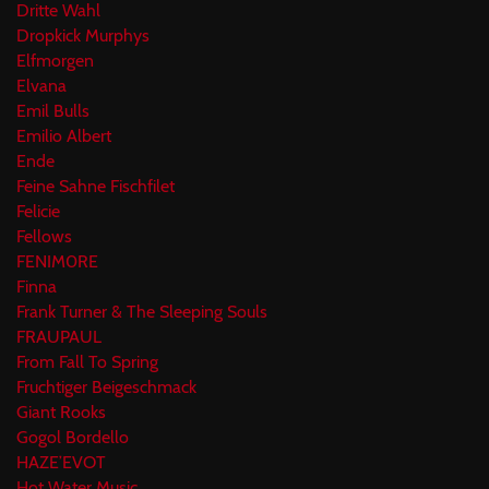
Dritte Wahl
Dropkick Murphys
Elfmorgen
Elvana
Emil Bulls
Emilio Albert
Ende
Feine Sahne Fischfilet
Felicie
Fellows
FENIM0RE
Finna
Frank Turner & The Sleeping Souls
FRAUPAUL
From Fall To Spring
Fruchtiger Beigeschmack
Giant Rooks
Gogol Bordello
HAZE’EVOT
Hot Water Music