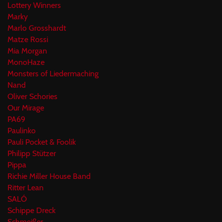
Lottery Winners
Marky
Marlo Grosshardt
Matze Rossi
Mia Morgan
MonoHaze
Monsters of Liedermaching
Nand
Oliver Schories
Our Mirage
PA69
Paulinko
Pauli Pocket & Foolik
Philipp Stützer
Pippa
Richie Miller House Band
Ritter Lean
SALÓ
Schippe Dreck
Schmeißer