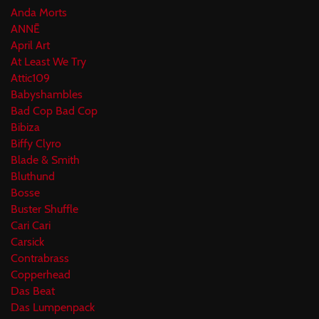
Anda Morts
ANNĒ
April Art
At Least We Try
Attic109
Babyshambles
Bad Cop Bad Cop
Bibiza
Biffy Clyro
Blade & Smith
Bluthund
Bosse
Buster Shuffle
Cari Cari
Carsick
Contrabrass
Copperhead
Das Beat
Das Lumpenpack