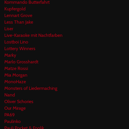
Kommando Butterfahrt
Kupfergold
Lennart Grove
Less Than Jake
Liser
Live-Karaoke mit Nachtfarben
Lostboi Lino
Lottery Winners
Marky
Marlo Grosshardt
Matze Rossi
Mia Morgan
MonoHaze
Monsters of Liedermaching
Nand
Oliver Schories
Our Mirage
PA69
Paulinko
Pauli Pocket & Foolik