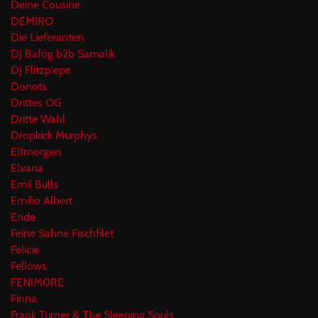
Deine Cousine
DEMIRO
Die Lieferanten
DJ Bafög b2b Samalik
DJ Flitzpiepe
Donots
Drittes OG
Dritte Wahl
Dropkick Murphys
Elfmorgen
Elvana
Emil Bulls
Emilio Albert
Ende
Feine Sahne Fischfilet
Felicie
Fellows
FENIM0RE
Finna
Frank Turner & The Sleeping Souls