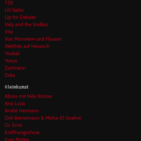
TZK
Uli Sailor
Up for Debate
Valy and the Vodkas
Vita
Von Monstern und Flausen
Welthits auf Hessisch
Youkalí
Yunus
Zartmann
Zoka
Kleinkunst
Abriss mit Felix Römer
Ana Lucia
André Hermann
Dirk Bernemann & Micha-El Goehre
Dr. Emir
Eröffnungsshow
Eure Mütter