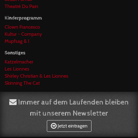
Theatré Du Pain
Kinderprogramm
Clown Francesco
Kultur - Company
Mupfsag & I
Sonstiges
Katzelmacher
Les Lionnes
Shirley Christian & Les Lionnes
Skinning The Cat
Immer auf dem Laufenden bleiben
mit unserem Newsletter
Jetzt eintragen