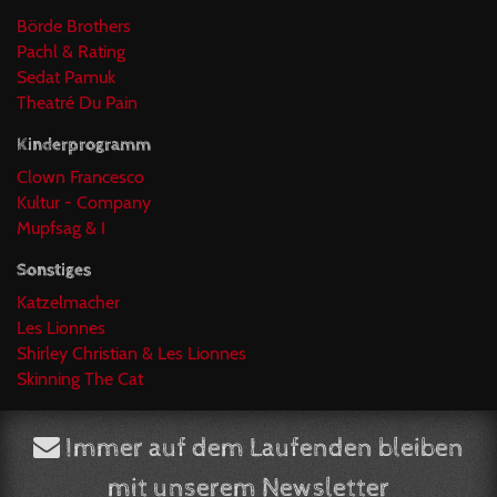
Börde Brothers
Pachl & Rating
Sedat Pamuk
Theatré Du Pain
Kinderprogramm
Clown Francesco
Kultur - Company
Mupfsag & I
Sonstiges
Katzelmacher
Les Lionnes
Shirley Christian & Les Lionnes
Skinning The Cat
Immer auf dem Laufenden bleiben
mit unserem Newsletter