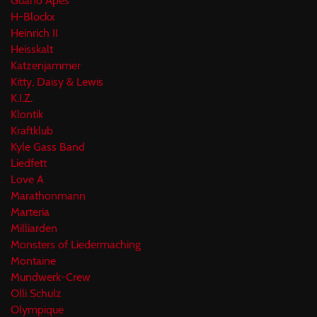
Guano Apes
H-Blockx
Heinrich II
Heisskalt
Katzenjammer
Kitty, Daisy & Lewis
K.I.Z.
Klontik
Kraftklub
Kyle Gass Band
Liedfett
Love A
Marathonmann
Marteria
Milliarden
Monsters of Liedermaching
Montaine
Mundwerk-Crew
Olli Schulz
Olympique