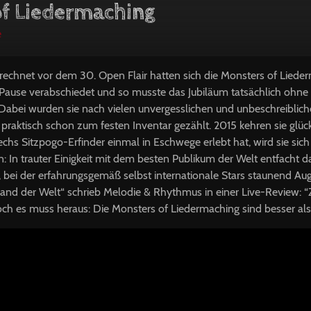
f Liedermaching
e
erechnet vor dem 30. Open Flair hatten sich die Monsters of Liede
 Pause verabschiedet und so musste das Jubiläum tatsächlich ohne
abei wurden sie nach vielen unvergesslichen und unbeschreiblichen
raktisch schon zum festen Inventar gezählt. 2015 kehren sie glück
echs Sitzpogo-Erfinder einmal in Eschwege erlebt hat, wird sie sich
: In trauter Einigkeit mit dem besten Publikum der Welt entfacht 
 bei der erfahrungsgemäß selbst internationale Stars staunend 
and der Welt“ schrieb Melodie & Rhythmus in einer Live-Review: 
och es muss heraus: Die Monsters of Liedermaching sind besser als