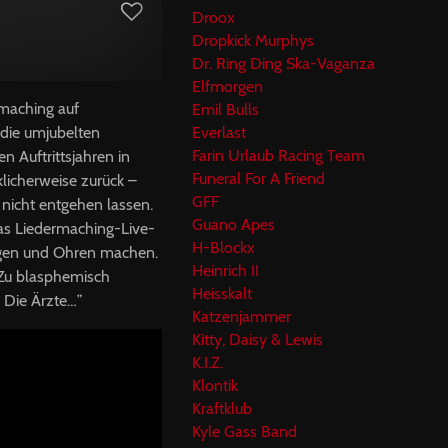
Droox
Dropkick Murphys
Dr. Ring Ding Ska-Vaganza
Elfmorgen
rmaching auf
Emil Bulls
Everlast
 die umjubelten
Farin Urlaub Racing Team
 Auftrittsjahren in
Funeral For A Friend
licherweise zurück –
GFF
 nicht entgehen lassen.
Guano Apes
das Liedermaching-Live-
H-Blockx
Augen und Ohren machen.
Heinrich II
“Zu blasphemisch
Heisskalt
 Die Ärzte…”
Katzenjammer
Kitty, Daisy & Lewis
K.I.Z.
Klontik
Kraftklub
Kyle Gass Band