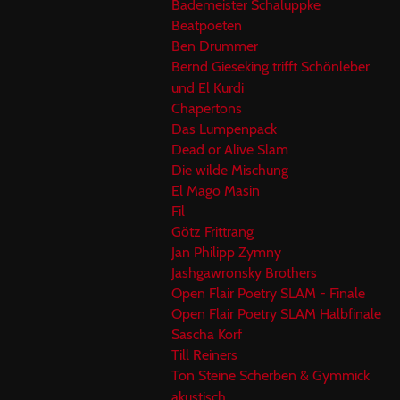
Bademeister Schaluppke
Beatpoeten
Ben Drummer
Bernd Gieseking trifft Schönleber
und El Kurdi
Chapertons
Das Lumpenpack
Dead or Alive Slam
Die wilde Mischung
El Mago Masin
Fil
Götz Frittrang
Jan Philipp Zymny
Jashgawronsky Brothers
Open Flair Poetry SLAM - Finale
Open Flair Poetry SLAM Halbfinale
Sascha Korf
Till Reiners
Ton Steine Scherben & Gymmick
akustisch