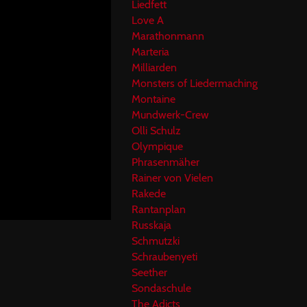
Liedfett
Love A
Marathonmann
Marteria
Milliarden
Monsters of Liedermaching
Montaine
Mundwerk-Crew
Olli Schulz
Olympique
Phrasenmäher
Rainer von Vielen
Rakede
Rantanplan
Russkaja
Schmutzki
Schraubenyeti
Seether
Sondaschule
The Adicts