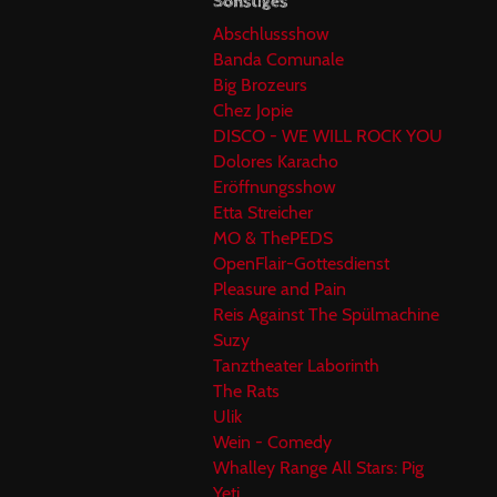
Sonstiges
Abschlussshow
Banda Comunale
Big Brozeurs
Chez Jopie
DISCO - WE WILL ROCK YOU
Dolores Karacho
Eröffnungsshow
Etta Streicher
MO & ThePEDS
OpenFlair-Gottesdienst
Pleasure and Pain
Reis Against The Spülmachine
Suzy
Tanztheater Laborinth
The Rats
Ulik
Wein - Comedy
Whalley Range All Stars: Pig
Yeti