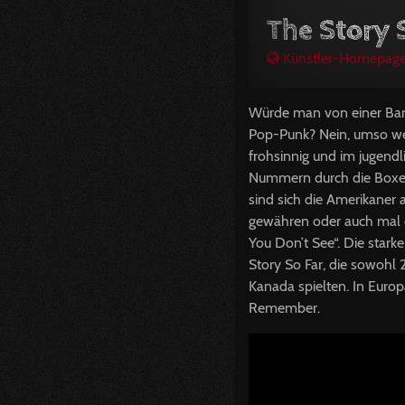
The Story 
Künstler-Homepag
Würde man von einer Ban
Pop-Punk? Nein, umso wen
frohsinnig und im jugendl
Nummern durch die Boxen,
sind sich die Amerikaner
gewähren oder auch mal e
You Don’t See“. Die star
Story So Far, die sowohl
Kanada spielten. In Euro
Remember.