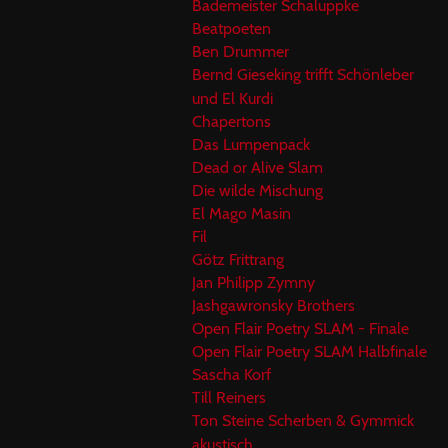
Bademeister Schaluppke
Beatpoeten
Ben Drummer
Bernd Gieseking trifft Schönleber
und El Kurdi
Chapertons
Das Lumpenpack
Dead or Alive Slam
Die wilde Mischung
El Mago Masin
Fil
Götz Frittrang
Jan Philipp Zymny
Jashgawronsky Brothers
Open Flair Poetry SLAM - Finale
Open Flair Poetry SLAM Halbfinale
Sascha Korf
Till Reiners
Ton Steine Scherben & Gymmick
akustisch