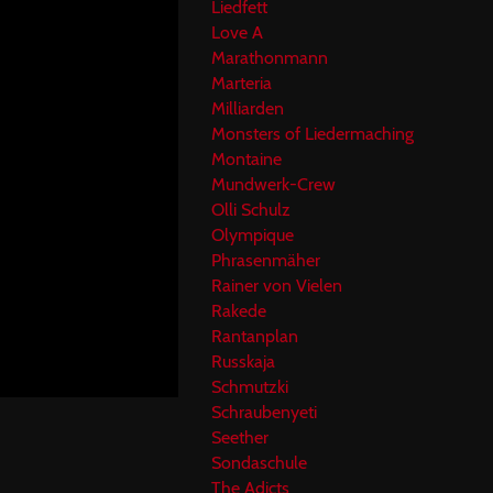
Liedfett
Love A
Marathonmann
Marteria
Milliarden
Monsters of Liedermaching
Montaine
Mundwerk-Crew
Olli Schulz
Olympique
Phrasenmäher
Rainer von Vielen
Rakede
Rantanplan
Russkaja
Schmutzki
Schraubenyeti
Seether
Sondaschule
The Adicts