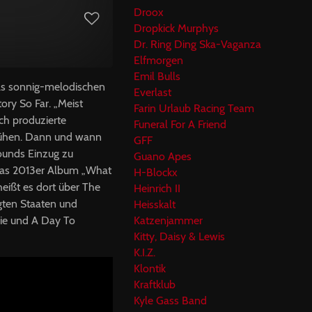
Droox
Dropkick Murphys
Dr. Ring Ding Ska-Vaganza
Elfmorgen
Emil Bulls
ls sonnig-melodischen
Everlast
ry So Far. „Meist
Farin Urlaub Racing Team
ch produzierte
Funeral For A Friend
prühen. Dann und wann
GFF
Sounds Einzug zu
Guano Apes
 das 2013er Album „What
H-Blockx
eißt es dort über The
Heinrich II
gten Staaten und
Heisskalt
Die und A Day To
Katzenjammer
Kitty, Daisy & Lewis
K.I.Z.
Klontik
Kraftklub
Kyle Gass Band