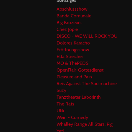
Sonstiges
Abschlussshow
Banda Comunale
Big Brozeurs
Chez Jopie
DISCO - WE WILL ROCK YOU
Dolores Karacho
Eröffnungsshow
Etta Streicher
MO & ThePEDS
OpenFlair-Gottesdienst
Pleasure and Pain
Reis Against The Spülmachine
Suzy
Tanztheater Laborinth
The Rats
Ulik
Wein - Comedy
Whalley Range All Stars: Pig
Yeti