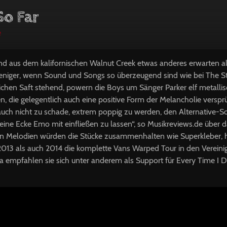
So Far
e
d aus dem kalifornischen Walnut Creek etwas anderes erwarten a
iger, wenn Sound und Songs so überzeugend sind wie bei The Sto
ichen Saft stehend, powern die Boys um Sänger Parker elf metallis
 die gelegentlich auch eine positive Form der Melancholie vers
 auch nicht zu schade, extrem poppig zu werden, den Alternative-
ine Ecke Emo mit einfließen zu lassen“, so Musikreviews.de über
ken Melodien würden die Stücke zusammenhalten wie Superkleber, h
 2013 als auch 2014 die komplette Vans Warped Tour in den Vereini
pa empfahlen sie sich unter anderem als Support für Every Time I 