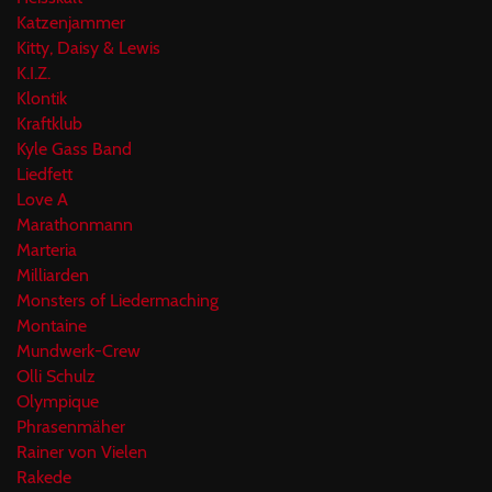
Katzenjammer
Kitty, Daisy & Lewis
K.I.Z.
Klontik
Kraftklub
Kyle Gass Band
Liedfett
Love A
Marathonmann
Marteria
Milliarden
Monsters of Liedermaching
Montaine
Mundwerk-Crew
Olli Schulz
Olympique
Phrasenmäher
Rainer von Vielen
Rakede