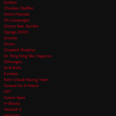
byebye
Christian Steiffen
Deine Freunde
De Lusejungen
Denyo feat. Symbiz
Django 3000
Donots
Droox
Dropkick Murphys
Dr. Ring Ding Ska-Vaganza
Elfmorgen
Emil Bulls
Everlast
Farin Urlaub Racing Team
Funeral For A Friend
GFF
Guano Apes
H-Blockx
Heinrich II
Heisskalt