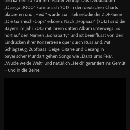
und kamen so zu ihrem Plattenvertrag. Das Debütalbum
„Django 3000“ konnte sich 2012 in den deutschen Charts
platzieren und „Heidi“ wurde zur Titelmelodie der
ZDF
-Serie
„Die Garmisch-Cops“ erkoren. Nach „Hopaaa!“ (2013) sind die
Bayern im Jahr 2015 mit ihrem dritten Album unterwegs. Es
hört auf den Namen „Bonaparty“ und ist beeinflusst von den
Eindrücken ihrer Konzertreise quer durch Russland. Mit
Schlagzeug, Zupfbass, Geige, Gitarre und Gesang in
bayerischer Mundart gehen Songs wie „Danz ums Feia“,
„Wuide weide Welt“ und natürlich „Heidi“ garantiert ins Gemüt
– und in die Beine!