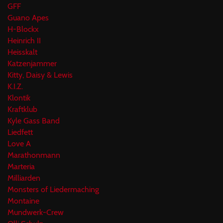
GFF
Guano Apes
H-Blockx
Heinrich II
Heisskalt
Katzenjammer
Kitty, Daisy & Lewis
K.I.Z.
Klontik
Kraftklub
Kyle Gass Band
Liedfett
Love A
Marathonmann
Marteria
Milliarden
Monsters of Liedermaching
Montaine
Mundwerk-Crew