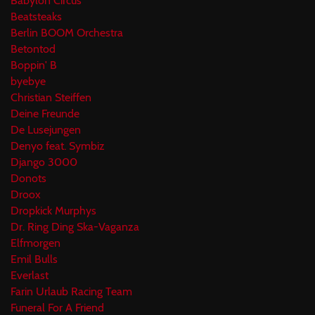
Babylon Circus
Beatsteaks
Berlin BOOM Orchestra
Betontod
Boppin' B
byebye
Christian Steiffen
Deine Freunde
De Lusejungen
Denyo feat. Symbiz
Django 3000
Donots
Droox
Dropkick Murphys
Dr. Ring Ding Ska-Vaganza
Elfmorgen
Emil Bulls
Everlast
Farin Urlaub Racing Team
Funeral For A Friend