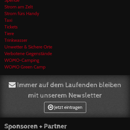
Spende
Strom am Zelt
Strom fürs Handy
Taxi
Tickets
Tiere
Trinkwasser
Unwetter & Sichere Orte
Verbotene Gegenstände
WOMO-Camping
WOMO Green Camp
Immer auf dem Laufenden bleiben
mit unserem Newsletter
Jetzt eintragen
Sponsoren + Partner