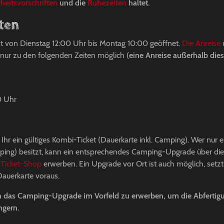
heitsvorschriften
und die
Ruhezeiten
haltet.
iten
t von Dienstag 12:00 Uhr bis Montag 10:00 geöffnet.
Die Anreise
nur zu den folgenden Zeiten möglich (
eine Anreise außerhalb diese
0 Uhr
r ein gültiges Kombi-Ticket (Dauerkarte inkl. Camping). Wer nur ei
ing) besitzt, kann ein entsprechendes Camping-Upgrade über die 
m
Ticket-Shop
erwerben. Ein Upgrade vor Ort ist auch möglich, setzt
 Dauerkarte voraus.
ch das Camping-Upgrade im Vorfeld zu erwerben, um die Abfertig
ängern.