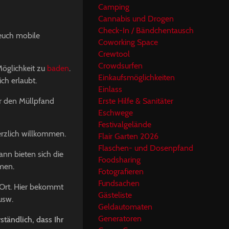
Camping
Cannabis und Drogen
Check-In / Bändchentausch
uch mobile
Coworking Space
Crewtool
Crowdsurfen
Möglichkeit zu
baden
.
Einkaufsmöglichkeiten
lich erlaubt.
Einlass
r den Müllpfand
Erste Hilfe & Sanitäter
Eschwege
Festivalgelände
rzlich willkommen.
Flair Garten 2026
Flaschen- und Dosenpfand
nn bieten sich die
Foodsharing
hmen.
Fotografieren
Fundsachen
Ort. Hier bekommt
Gästeliste
usw.
Geldautomaten
Generatoren
ständlich, dass Ihr