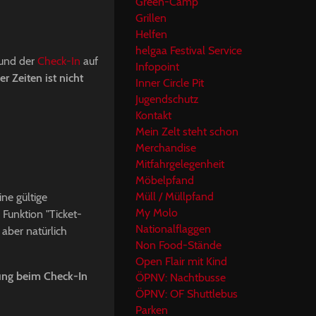
Green-Camp
Grillen
Helfen
helgaa Festival Service
und der
Check-In
auf
Infopoint
r Zeiten ist nicht
Inner Circle Pit
Jugendschutz
Kontakt
Mein Zelt steht schon
Merchandise
Mitfahrgelegenheit
Möbelpfand
Müll / Müllpfand
ne gültige
My Molo
Funktion "Ticket-
Nationalflaggen
 aber natürlich
Non Food-Stände
Open Flair mit Kind
ung beim Check-In
ÖPNV: Nachtbusse
ÖPNV: OF Shuttlebus
Parken