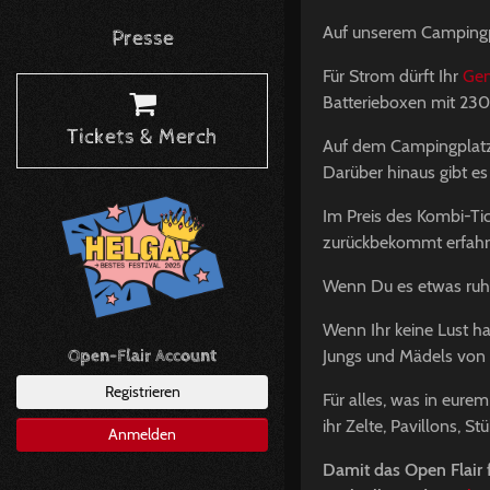
Auf unserem Campingp
Presse
Für Strom dürft Ihr
Gen
Batterieboxen mit 23
Tickets & Merch
Auf dem Campingplatz
Darüber hinaus gibt e
Im Preis des Kombi-Tic
zurückbekommt erfahr
Wenn Du es etwas ruhi
Wenn Ihr keine Lust h
Open-Flair Account
Jungs und Mädels von
Registrieren
Für alles, was in eur
ihr Zelte, Pavillons, 
Anmelden
Damit das Open Flair fü