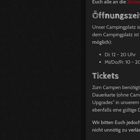
Euch alle an die
Sicher
Öffnungsze
Unser Campingplatz is
dem Campingplatz ist 
möglich
):
Di: 12 - 20 Uhr
Mi/Do/Fr: 10 - 2
Tickets
Zum Campen benötigt Ih
Dauerkarte (ohne Camp
Upgrades" in unsere
ebenfalls eine gültige
Wir bitten Euch jedo
nicht unnötig zu verl