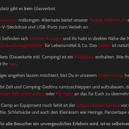
latz gibt es
kein
Glasverbot.
eratoren
mitbringen. Alternativ bietet unserer
Partner MAENTUM
e
0-V-Steckdose und USB-Ports zum Verleih an.
 befinden sich
sanitäre Anlagen
und Ihr habt in direkter Nähe die 
s
Einkaufsmöglichkeiten
für Lebensmittel & Co. Das
Grillen
ist natür
kets (Dauerkarte inkl. Camping) ist ein
Müllpfand
enthalten. Wie Ih
t Ihr
hier
.
ger angehen lassen möchtest, bist Du in unserem
Green-Camp
he
abt Zelt und Camping-Gedöns rumzuschleppen und aufzubauen, da
mein-zelt-steht-schon
oder
My Molo
an das für Euch zu überne
em Camp an Equipment noch fehlt ist der
helgaa Festival Service
vor 
Stühle, Schlafsäcke und auch den Kleinkram wie Heringe, Panzertape 
r alle Besucher ein unvergessliches Erlebnis wird, ist es selbstver