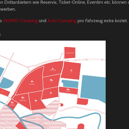
on Drittanbietern wie Reservix, Ticket-Online, Eventim etc. könne
erwerben.
as
WOMO-Camping
und
Auto-Camping
pro Fahrzeug extra kostet.
n