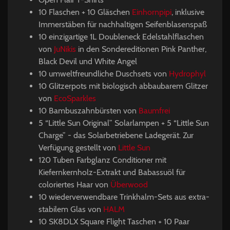
10 Flaschen + 10 Gläschen
Einhornpipi
, inklusive
Immerstäben für nachhaltigen Seifenblasenspaß
10 einzigartige 1L Doubleneck Edelstahlflaschen
von
JuNikis
in den Sondereditionen Pink Panther,
Black Devil und White Angel
10 umweltfreundliche Duschsets von
Hydrophyl
10 Glitzerpots mit biologisch abbaubarem Glitzer
von
EcoSparkles
10 Bambuszahnbürsten von
Baumfrei
5 “Little Sun Original” Solarlampen + 5 “Little Sun
Charge” - das Solarbetriebene Ladegerät. Zur
Verfügung gestellt von
Little Sun
120 Tuben Farbglanz Conditioner mit
Kiefernkernholz-Extrakt und Babassuöl für
coloriertes Haar von
Überwood
10 wiederverwendbare Trinkhalm-Sets aus extra-
stabilem Glas von
HALM
10 SK8DLX Square Flight Taschen + 10 Paar