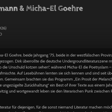
mann & Micha-El Goehre
026)
30
-El Goehre, beide Jahrgang '75, beide in der westfälischen Provi
 gezogen. Dirk überrollte die deutsche Undergroundliteraturszene 
b die Unschuld kotzen sehen“, während Micha-El die Poetryslam –
fmischte. Auf Lesebühnen lernten sie sich kennen und sind seit ü
en. Gemeinsam brachten sie das Programm „Ein Prosit der Melancho
 ungezügelte Zurückhaltung“ ein Best of ihrer Texte aus einem Jah
 witzig und wortgewandt leben sie den literarischen Punk zwischen
eratur für diejenigen, für die sonst niemand Literatur machen möc