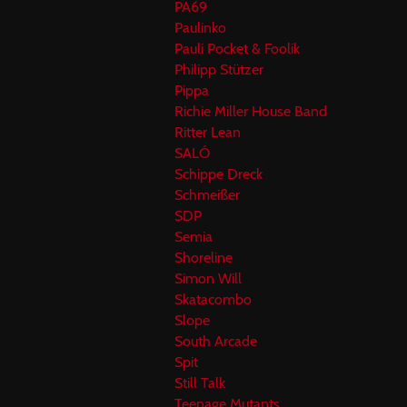
PA69
Paulinko
Pauli Pocket & Foolik
Philipp Stützer
Pippa
Richie Miller House Band
Ritter Lean
SALÓ
Schippe Dreck
Schmeißer
SDP
Semia
Shoreline
Simon Will
Skatacombo
Slope
South Arcade
Spit
Still Talk
Teenage Mutants