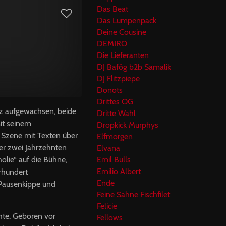
Das Beat
Das Lumpenpack
Deine Cousine
DEMIRO
Die Lieferanten
DJ Bafög b2b Samalik
DJ Flitzpiepe
Donots
Drittes OG
nz aufgewachsen, beide
Dritte Wahl
mit seinem
Dropkick Murphys
 Szene mit Texten über
Elfmorgen
ber zwei Jahrzehnten
Elvana
lie“ auf die Bühne,
Emil Bulls
Emilio Albert
rhundert
Ende
 Pausenkippe und
Feine Sahne Fischfilet
Felicie
hte. Geboren vor
Fellows