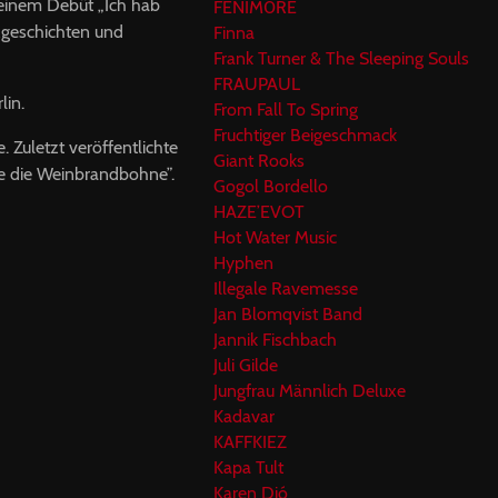
seinem Debüt „Ich hab
FENIM0RE
zgeschichten und
Finna
Frank Turner & The Sleeping Souls
FRAUPAUL
lin.
From Fall To Spring
Fruchtiger Beigeschmack
 Zuletzt veröffentlichte
Giant Rooks
ie die Weinbrandbohne”.
Gogol Bordello
HAZE’EVOT
Hot Water Music
Hyphen
Illegale Ravemesse
Jan Blomqvist Band
Jannik Fischbach
Juli Gilde
Jungfrau Männlich Deluxe
Kadavar
KAFFKIEZ
Kapa Tult
Karen Dió