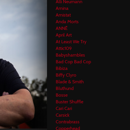
Alli Neumann
Amina
Amistat
Anda Morts
ANNĒ
April Art
At Least We Try
Attic109
Babyshambles
Bad Cop Bad Cop
Bibiza
Biffy Clyro
Blade & Smith
Bluthund
Bosse
Buster Shuffle
Cari Cari
Carsick
Contrabrass
Copperhead