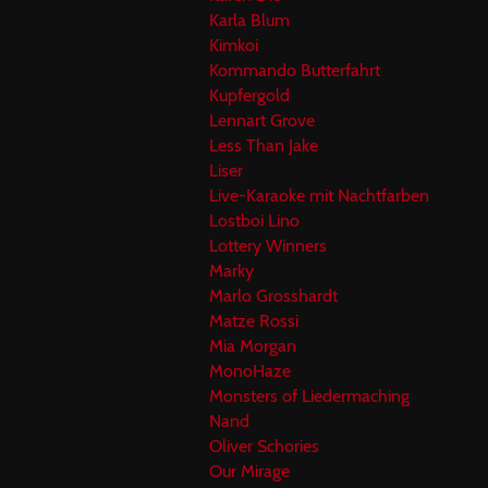
Karla Blum
Kimkoi
Kommando Butterfahrt
Kupfergold
Lennart Grove
Less Than Jake
Liser
Live-Karaoke mit Nachtfarben
Lostboi Lino
Lottery Winners
Marky
Marlo Grosshardt
Matze Rossi
Mia Morgan
MonoHaze
Monsters of Liedermaching
Nand
Oliver Schories
Our Mirage