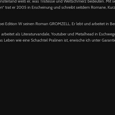
sterland weiß er, was Tristesse und Weltschmerz bedeuten. Mit 
n“ trat er 2005 in Erscheinung und schreibt seitdem Romane, Kur
r bei Edition W seinen Roman GROMZELL. Er lebt und arbeitet in Ber
arbeitet als Literaturvandale, Youtuber und Metalhead in Eschwege.
 Leben wie eine Schachtel Pralinen ist, erwische ich unter Garant