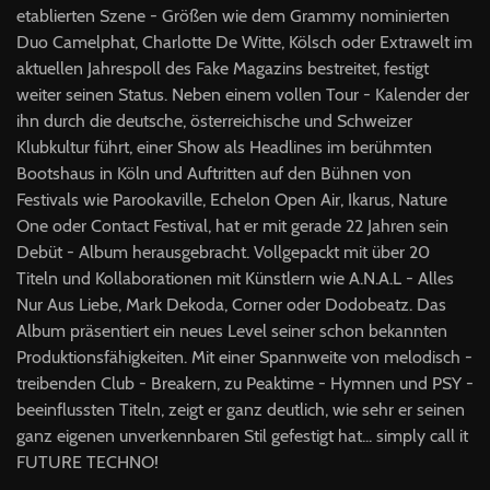
etablierten Szene - Größen wie dem Grammy nominierten
Duo Camelphat, Charlotte De Witte, Kölsch oder Extrawelt im
aktuellen Jahrespoll des Fake Magazins bestreitet, festigt
weiter seinen Status. Neben einem vollen Tour - Kalender der
ihn durch die deutsche, österreichische und Schweizer
Klubkultur führt, einer Show als Headlines im berühmten
Bootshaus in Köln und Auftritten auf den Bühnen von
Festivals wie Parookaville, Echelon Open Air, Ikarus, Nature
One oder Contact Festival, hat er mit gerade 22 Jahren sein
Debüt - Album herausgebracht. Vollgepackt mit über 20
Titeln und Kollaborationen mit Künstlern wie A.N.A.L - Alles
Nur Aus Liebe, Mark Dekoda, Corner oder Dodobeatz. Das
Album präsentiert ein neues Level seiner schon bekannten
Produktionsfähigkeiten. Mit einer Spannweite von melodisch -
treibenden Club - Breakern, zu Peaktime - Hymnen und PSY -
beeinflussten Titeln, zeigt er ganz deutlich, wie sehr er seinen
ganz eigenen unverkennbaren Stil gefestigt hat... simply call it
FUTURE TECHNO!