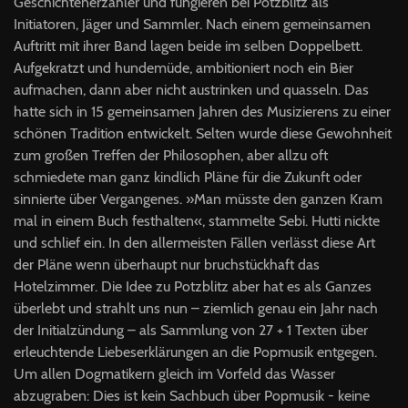
Geschichtenerzähler und fungieren bei Potzblitz als
Initiatoren, Jäger und Sammler. Nach einem gemeinsamen
Auftritt mit ihrer Band lagen beide im selben Doppelbett.
Aufgekratzt und hundemüde, ambitioniert noch ein Bier
aufmachen, dann aber nicht austrinken und quasseln. Das
hatte sich in 15 gemeinsamen Jahren des Musizierens zu einer
schönen Tradition entwickelt. Selten wurde diese Gewohnheit
zum großen Treffen der Philosophen, aber allzu oft
schmiedete man ganz kindlich Pläne für die Zukunft oder
sinnierte über Vergangenes. »Man müsste den ganzen Kram
mal in einem Buch festhalten«, stammelte Sebi. Hutti nickte
und schlief ein. In den allermeisten Fällen verlässt diese Art
der Pläne wenn überhaupt nur bruchstückhaft das
Hotelzimmer. Die Idee zu Potzblitz aber hat es als Ganzes
überlebt und strahlt uns nun – ziemlich genau ein Jahr nach
der Initialzündung – als Sammlung von 27 + 1 Texten über
erleuchtende Liebeserklärungen an die Popmusik entgegen.
Um allen Dogmatikern gleich im Vorfeld das Wasser
abzugraben: Dies ist kein Sachbuch über Popmusik - keine