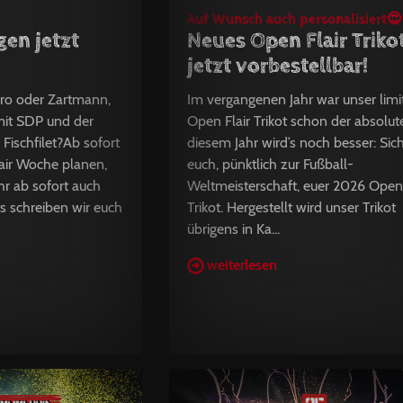
Auf Wunsch auch personalisiert😍
gen jetzt
Neues Open Flair Triko
jetzt vorbestellbar!
yro oder Zartmann,
Im vergangenen Jahr war unser limit
mit SDP und der
Open Flair Trikot schon der absolute
Fischfilet?Ab sofort
diesem Jahr wird’s noch besser: Sic
lair Woche planen,
euch, pünktlich zur Fußball-
hr ab sofort auch
Weltmeisterschaft, euer 2026 Open 
s schreiben wir euch
Trikot. Hergestellt wird unser Trikot
übrigens in Ka...
weiterlesen