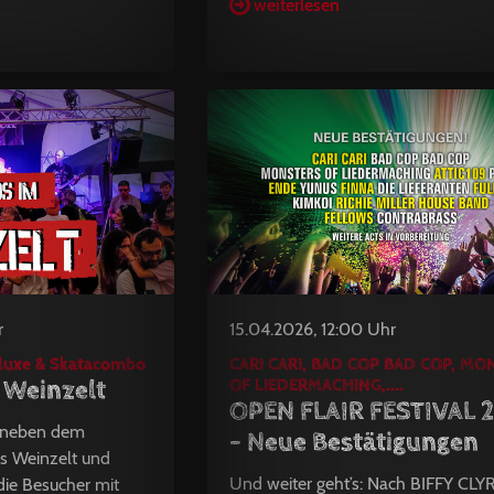
weiterlesen
r
15.04.2026, 12:00 Uhr
eluxe & Skatacombo
CARI CARI, BAD COP BAD COP, M
 Weinzelt
OF LIEDERMACHING,....
OPEN FLAIR FESTIVAL 
u neben dem
- Neue Bestätigungen
as Weinzelt und
Und weiter geht’s: Nach BIFFY CLY
 die Besucher mit