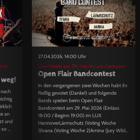
27.04.2026, 14:00 Uhr
t im
Live-Finale am 29. Mai im Lux Hannover
Open Flair Bandcontest
 weg!
In den vergangenen zwei Wochen habt ihr
, nach
fleißig gevotet (Danke!) und folgende
ichtig
Bands spielen beim Open Flair
irklich
Bandcontest am 29. Mai 2026 (Einlass
te an
18:00 / Beginn 19:00) im LUX
zt und
HannoverLärmschutz (Voting Woche
so ...
1)Ivana (Voting Woche 2)Amina (Jury Wild...