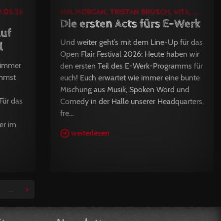
9.05.26
MIA MORGAN, TRISTAN BRUSCH, VITA, ...
Die ersten Acts fürs E-Werk
auf
Und weiter geht’s mit dem Line-Up für das
l
Open Flair Festival 2026: Heute haben wir
 immer
den ersten Teil des E-Werk-Programms für
ommst
euch! Euch erwartet wie immer eine bunte
Mischung aus Musik, Spoken Word und
Für das
Comedy in der Halle unserer Headquarters,
fre...
er im
weiterlesen
…
›