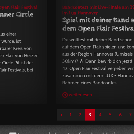
pen Flair Festival
Bandcontest mit Live-Finale am 2
nner Circle
im Lux Hannover
Spiel mit deiner Band 
dem Open Flair Festiva
us einer
Du wolltest mit deiner Band schon
 wurde, ist
auf dem Open Flair spielen und k
rbarer Kreis von
aus der Region Hannover (Umkreis
n Flair von Herzen
30km)? 🎸 Dann bewirb dich jetzt! 
Circle Pit ist der
42. Open Flair Festival vergeben wir
air Festivals, bei
zusammen mit dem LUX - Hannov
Rahmen eines Bandcontes...
weiterlesen
‹
1
2
3
4
5
6
7