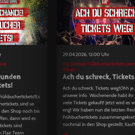
r
29.04.2026, 12:00 Uhr
dein
Die letzten Frühbuchertickets jetz
Shop!
tunden
Ach du schreck, Tickets
ets!
Ach du schreck, Tickets weg!Ohh je
unserer Info Wochenende habt ihr r
rühbuchertickets!Es
viele Tickets gekauft! Jetzt wird es w
hertickets sind so
eng! Wir haben nun die letzten Res
en den Shop noch bis
Frühbuchertickets zusammengekrat
fen, dann wird es
nochmal in den Shop gestellt. Kauft 
ickets sind
n Flair Team