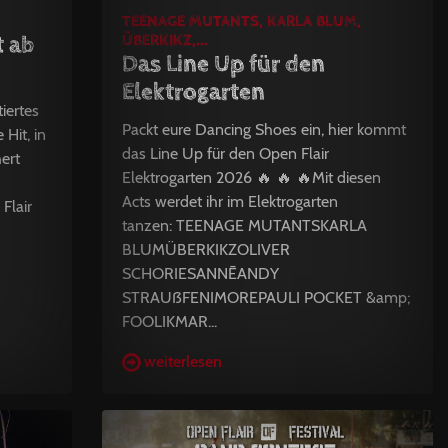
TEENAGE MUTANTS, KARLA BLUM,
t ab
ÜBERKIKZ,...
Das Line Up für den
Elektrogarten
iertes
Packt eure Dancing Shoes ein, hier kommt
 Hit, in
das Line Up für den Open Flair
hert
Elektrogarten 2026 🔥 🔥 🔥Mit diesen
Acts werdet ihr im Elektrogarten
Flair
tanzen: TEENAGE MUTANTSKARLA
BLUMÜBERKIKZOLIVER
SCHORIESANNĒANDY
STRAUẞFENIMOREPAULI POCKET &amp;
FOOLIKMAR...
weiterlesen