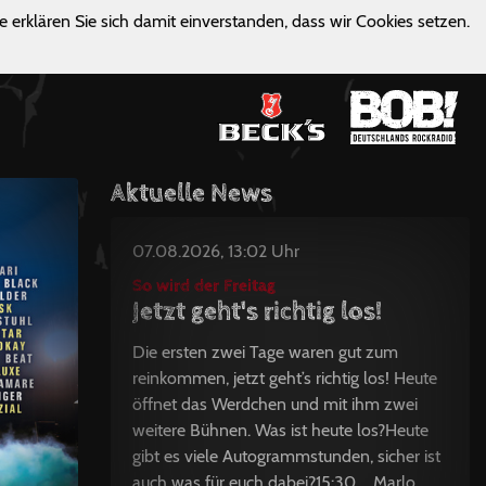
e erklären Sie sich damit einverstanden, dass wir Cookies setzen.
Aktuelle News
07.08.2026, 13:02 Uhr
So wird der Freitag
Jetzt geht's richtig los!
Die ersten zwei Tage waren gut zum
reinkommen, jetzt geht’s richtig los! Heute
öffnet das Werdchen und mit ihm zwei
weitere Bühnen. Was ist heute los?Heute
gibt es viele Autogrammstunden, sicher ist
auch was für euch dabei?15:30 Marlo