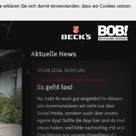
e erklären Sie sich damit einverstanden, dass wir Cookies setzen.
Aktuelle News
05.08.2026, 12:00 Uhr
Das erwartet euch am Mittwoch
Es geht los!
Na, habt ihr euch gut eingelebt? In diesem
Jahr kommunizieren wir nicht nur über
Social Media, sondern auch über unsere
eigene App! Sollte die App hier und da mal
etwas haken, seid bitte nachsichtig mit uns!
Eine Person aus unserer Freiwilligen-Cr...