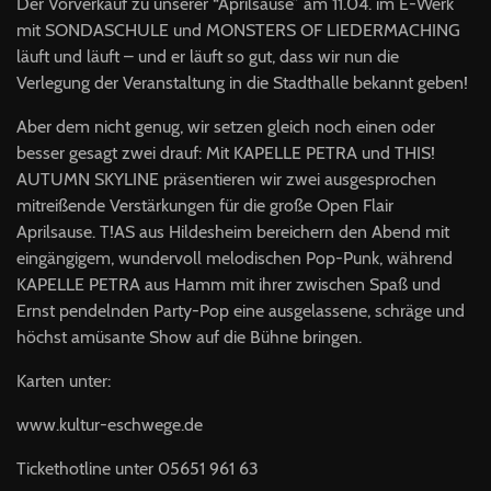
Der Vorverkauf zu unserer “Aprilsause” am 11.04. im E-Werk
mit
SONDASCHULE
und
MONSTERS
OF
LIEDERMACHING
läuft und läuft – und er läuft so gut, dass wir nun die
Verlegung der Veranstaltung in die Stadthalle bekannt geben!
Aber dem nicht genug, wir setzen gleich noch einen oder
besser gesagt zwei drauf: Mit
KAPELLE
PETRA
und
THIS
!
AUTUMN
SKYLINE
präsentieren wir zwei ausgesprochen
mitreißende Verstärkungen für die große Open Flair
Aprilsause. T!AS aus Hildesheim bereichern den Abend mit
eingängigem, wundervoll melodischen Pop-Punk, während
KAPELLE
PETRA
aus Hamm mit ihrer zwischen Spaß und
Ernst pendelnden Party-Pop eine ausgelassene, schräge und
höchst amüsante Show auf die Bühne bringen.
Karten unter:
www.kultur-eschwege.de
Tickethotline unter 05651 961 63