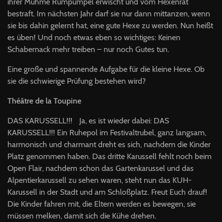
ihrer Muhme Rumpumpel erwischt und vom Hexenrat
bestraft. Im nächsten Jahr darf sie nur dann mittanzen, wenn
sie bis dahin gelernt hat, eine gute Hexe zu werden. Nun heißt
es üben! Und noch etwas eben so wichtiges: Keinen
Schabernack mehr treiben – nur noch Gutes tun.
Eine große und spannende Aufgabe für die kleine Hexe. Ob
sie die schwierige Prüfung bestehen wird?
Théâtre de la Toupine
DAS
KARUSSELL
!!! Ja, es ist wieder dabei:
DAS
KARUSSELL
!!! Ein Ruhepol im Festivaltrubel, ganz langsam,
harmonisch und charmant dreht es sich, nachdem die Kinder
Platz genommen haben. Das dritte Karussell fehlt noch beim
Open Flair, nachdem schon das Gartenkarussel und das
Alpentierkarussell zu sehen waren, steht nun das
KUH
-
Karussell in der Stadt und am Schloßplatz. Freut Euch drauf!
Die Kinder fahren mit, die Eltern werden es bewegen, sie
müssen melken, damit sich die Kühe drehen.