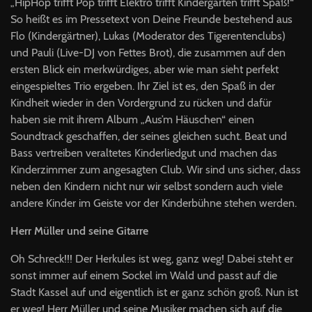
„HipHop trifft Pop trifft Elektro trifft Kindergarten trifft Spaß!“
So heißt es im Pressetext von Deine Freunde bestehend aus
Flo (Kindergärtner), Lukas (Moderator des Tigerentenclubs)
und Pauli (Live-DJ von Fettes Brot), die zusammen auf den
ersten Blick ein merkwürdiges, aber wie man sieht perfekt
eingespieltes Trio ergeben. Ihr Ziel ist es, den Spaß in der
Kindheit wieder in den Vordergrund zu rücken und dafür
haben sie mit ihrem Album „Aus’m Häuschen“ einen
Soundtrack geschaffen, der seines gleichen sucht. Beat und
Bass vertreiben veraltetes Kinderliedgut und machen das
Kinderzimmer zum angesagten Club. Wir sind uns sicher, dass
neben den Kindern nicht nur wir selbst sondern auch viele
andere Kinder im Geiste vor der Kinderbühne stehen werden.
Herr Müller und seine Gitarre
Oh Schreck!!! Der Herkules ist weg, ganz weg! Dabei steht er
sonst immer auf einem Sockel im Wald und passt auf die
Stadt Kassel auf und eigentlich ist er ganz schön groß. Nun ist
er weg! Herr Müller und seine Musiker machen sich auf die