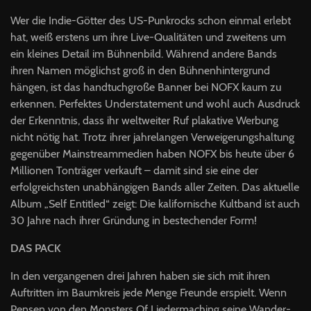
Wer die Indie-Götter des US-Punkrocks schon einmal erlebt
hat, weiß erstens um ihre Live-Qualitäten und zweitens um
ein kleines Detail im Bühnenbild. Während andere Bands
ihren Namen möglichst groß in den Bühnenhintergrund
hängen, ist das handtuchgroße Banner bei
NOFX
kaum zu
erkennen. Perfektes Understatement und wohl auch Ausdruck
der Erkenntnis, dass ihr weltweiter Ruf plakative Werbung
nicht nötig hat. Trotz ihrer jahrelangen Verweigerungshaltung
gegenüber Mainstreammedien haben
NOFX
bis heute über 6
Millionen Tonträger verkauft – damit sind sie eine der
erfolgreichsten unabhängigen Bands aller Zeiten. Das aktuelle
Album „Self Entitled“ zeigt: Die kalifornische Kultband ist auch
30 Jahre nach ihrer Gründung in bestechender Form!
DAS
PACK
In den vergangenen drei Jahren haben sie sich mit ihren
Auftritten im Baumkreis jede Menge Freunde erspielt. Wenn
Pensen von den Monsters Of Liedermaching seine Wander-