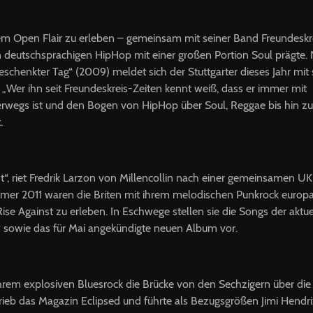
em Open Flair zu erleben – gemeinsam mit seiner Band Freundeskrei
 deutschsprachigen HipHop mit einer großen Portion Soul prägte.
schenkter Tag“ (2009) meldet sich der Stuttgarter dieses Jahr mit
 „Wer ihn seit Freundeskreis-Zeiten kennt weiß, dass er immer mit
erwegs ist und den Bogen von HipHop über Soul, Reggae bis hin zu
.
t“, riet Fredrik Larzon von Millencollin nach einer gemeinsamen U
mer 2011 waren die Briten mit ihrem melodischen Punkrock europa
e Against zu erleben. In Eschwege stellen sie die Songs der aktu
 sowie das für Mai angekündigte neuen Album vor.
hrem explosiven Bluesrock die Brücke von den Sechzigern über die 
hrieb das Magazin Eclipsed und führte als Bezugsgrößen Jimi Hendri