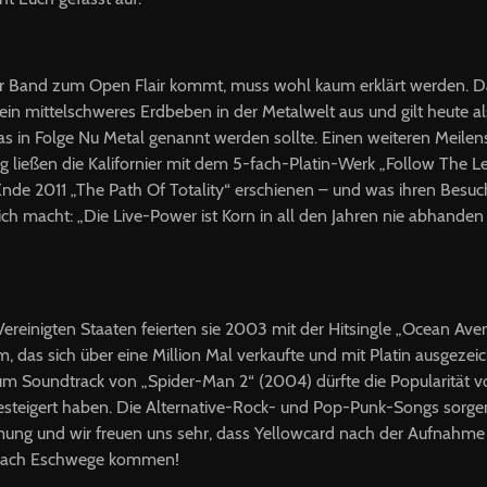
er Band zum Open Flair kommt, muss wohl kaum erklärt werden. D
in mittelschweres Erdbeben in der Metalwelt aus und gilt heute al
s in Folge Nu Metal genannt werden sollte. Einen weiteren Meilen
 ließen die Kalifornier mit dem 5-fach-Platin-Werk „Follow The L
t Ende 2011 „The Path Of Totality“ erschienen – und was ihren Besuc
ich macht: „Die Live-Power ist Korn in all den Jahren nie abhanden
ereinigten Staaten feierten sie 2003 mit der Hitsingle „Ocean Ave
 das sich über eine Million Mal verkaufte und mit Platin ausgezei
zum Soundtrack von „Spider-Man 2“ (2004) dürfte die Popularität 
gesteigert haben. Die Alternative-Rock- und Pop-Punk-Songs sorgen
mmung und wir freuen uns sehr, dass Yellowcard nach der Aufnahme 
nach Eschwege kommen!