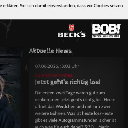
e erklären Sie sich damit einverstanden, dass wir Cookies setzen.
Aktuelle News
07.08.2026, 13:02 Uhr
So wird der Freitag
Jetzt geht's richtig los!
Die ersten zwei Tage waren gut zum
reinkommen, jetzt geht’s richtig los! Heute
öffnet das Werdchen und mit ihm zwei
weitere Bühnen. Was ist heute los?Heute
gibt es viele Autogrammstunden, sicher ist
auch was für euch dabei?15:30 Marlo