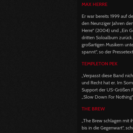
MAX
HERRE
Er war bereits 1999 auf d
den Neunziger Jahren den
Herre“ (2004) und „Ein Ge
dritten Soloalbum zurück.
großartigen Musikern unt
spannt“, so der Pressetext
TEMPLETON
PEK
„Verpasst diese Band nich
und Recht hat er. Im Som
Support der US-Größen Ris
„Slow Down For Nothing“
THE
BREW
„The Brew schlagen mit i
bis in die Gegenwart“, sc