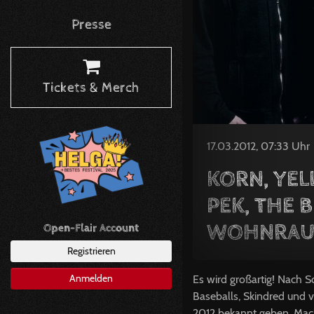
Presse
Tickets & Merch
17.03.2012, 07:33 Uhr
KORN, YE
PEK, THE 
WOHNRAU
Open-Flair Account
Registrieren
Anmelden
Es wird großartig! Nach S
Baseballs, Skindred und v
2012 bekannt geben. Mach