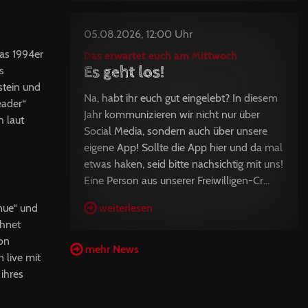
05.08.2026, 12:00 Uhr
as 1994er
Das erwartet euch am Mittwoch
Es geht los!
s
stein und
Na, habt ihr euch gut eingelebt? In diesem
eader“
Jahr kommunizieren wir nicht nur über
h laut
Social Media, sondern auch über unsere
eigene App! Sollte die App hier und da mal
etwas haken, seid bitte nachsichtig mit uns!
Eine Person aus unserer Freiwilligen-Cr...
weiterlesen
nue“ und
chnet
von
mehr News
 live mit
ihres