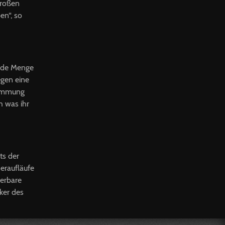
großen
en“, so
jede Menge
gen eine
timmung
h was ihr
ts der
eraufläufe
derbare
ker des