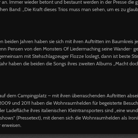
an. Immer wieder betont und bestaunt werden in der Presse die 
schen Band: „Die Kraft dieses Trios muss man sehen, um es zu glaub
n beiden Jahren haben sie sich mit ihren Auftritten im Baumkreis 
wenn Pensen von den Monsters Of Liedermaching seine Wander- ge
 gemeinsam mit Stehschlagzeuger Flozze loslegt, dann ist beste S
Jahr haben die beiden die Songs ihres zweiten Albums „Macht doc
uf dem Campingplatz – mit ihren überraschenden Auftritten absei
2009 und 2011 haben die Wohnraumhelden für begeisterte Besuch
 der Ladefläche ihres italienischen Kleintransporters sind „eine wun
ckshows“ (Pressetext), mit denen sich die Wohnraumhelden als Ironi
 erweisen.