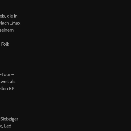
s, die in
 Nach „Max
 seinem
 Folk
K-Tour –
weit als
ellen EP
Siebziger
x, Led